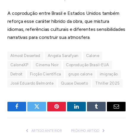
A coprodução entre Brasil e Estados Unidos também
reforça esse caráter híbrido da obra, que mistura
idiomas, referências culturais e diferentes sensibilidades
narrativas para construir sua atmosfera.
Almost Deserted
Angela Sarafyan
Calone
CaloneXP
Cinema Noir
Coprodução Brasil-EUA
Detroit
Ficção Científica
grupo calone
imigração
José Eduardo Belmonte
Quase Deserto
Thriller 2025
Facebook
Twitter
Pinterest
LinkedIn
Tumblr
E-
mail
ARTIGO ANTERIOR
PRÓXIMO ARTIGO