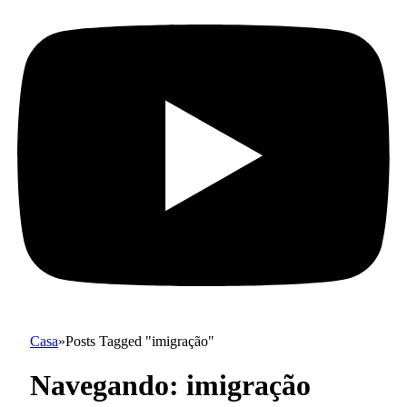
Casa
»
Posts Tagged "imigração"
Navegando:
imigração