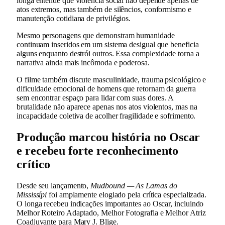
longa entende que violência social não depende apenas de
atos extremos, mas também de silêncios, conformismo e
manutenção cotidiana de privilégios.
Mesmo personagens que demonstram humanidade
continuam inseridos em um sistema desigual que beneficia
alguns enquanto destrói outros. Essa complexidade torna a
narrativa ainda mais incômoda e poderosa.
O filme também discute masculinidade, trauma psicológico e
dificuldade emocional de homens que retornam da guerra
sem encontrar espaço para lidar com suas dores. A
brutalidade não aparece apenas nos atos violentos, mas na
incapacidade coletiva de acolher fragilidade e sofrimento.
Produção marcou história no Oscar
e recebeu forte reconhecimento
crítico
Desde seu lançamento,
Mudbound — As Lamas do
Mississípi
foi amplamente elogiado pela crítica especializada.
O longa recebeu indicações importantes ao Oscar, incluindo
Melhor Roteiro Adaptado, Melhor Fotografia e Melhor Atriz
Coadjuvante para Mary J. Blige.