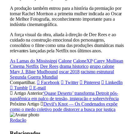
A produção também entrou para a história da premiação por
tornar Rachel Morrison a primeira mulher indicada ao Oscar
de Melhor Fotografia, reconhecimento importante para a
indústria cinematográfica.
A força visual da obra, aliada à direção de Dee Rees e ao
cuidado na construção emocional dos personagens,
consolidou o filme como uma das produções dramáticas mais
relevantes lançadas pela Netflix nos últimos anos.
As Lamas do Mississippi
Calone
CaloneXP
Carey Mulligan
Cinema Netflix
Dee Rees
drama historico
grupo calone
Mary J. Blige
Mudbound
oscar 2018
racismo estrutural
Segunda Guerra Mundial
Compartilhar.
Facebook
Twitter
Pinterest
LinkedIn
Tumblr
E-mail
Artigo Anterior
‘Quase Deserto’ transforma Detroit pós-
pandêmica em palco de tensão, imigração e sobrevivência
Próximo Artigo
Devil’s Knot — Os Condenados expõe
como o medo coletivo pode distorcer a busca por justiça
Redação
Relacionados