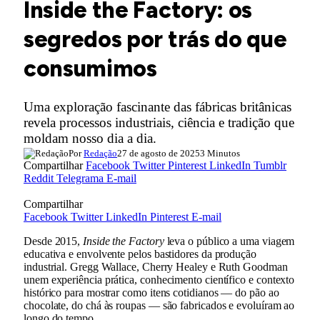
Inside the Factory: os
segredos por trás do que
consumimos
Uma exploração fascinante das fábricas britânicas
revela processos industriais, ciência e tradição que
moldam nosso dia a dia.
Por
Redação
27 de agosto de 2025
3 Minutos
Compartilhar
Facebook
Twitter
Pinterest
LinkedIn
Tumblr
Reddit
Telegrama
E-mail
Compartilhar
Facebook
Twitter
LinkedIn
Pinterest
E-mail
Desde 2015,
Inside the Factory
leva o público a uma viagem
educativa e envolvente pelos bastidores da produção
industrial. Gregg Wallace, Cherry Healey e Ruth Goodman
unem experiência prática, conhecimento científico e contexto
histórico para mostrar como itens cotidianos — do pão ao
chocolate, do chá às roupas — são fabricados e evoluíram ao
longo do tempo.