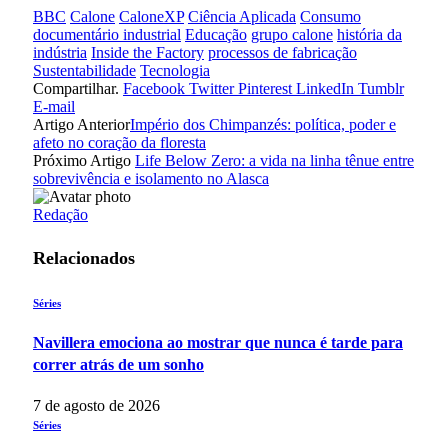
BBC
Calone
CaloneXP
Ciência Aplicada
Consumo
documentário industrial
Educação
grupo calone
história da
indústria
Inside the Factory
processos de fabricação
Sustentabilidade
Tecnologia
Compartilhar.
Facebook
Twitter
Pinterest
LinkedIn
Tumblr
E-mail
Artigo Anterior
Império dos Chimpanzés: política, poder e
afeto no coração da floresta
Próximo Artigo
Life Below Zero: a vida na linha tênue entre
sobrevivência e isolamento no Alasca
Redação
Relacionados
Séries
Navillera emociona ao mostrar que nunca é tarde para
correr atrás de um sonho
7 de agosto de 2026
Séries