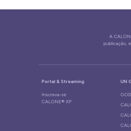
A CALONE
publicação,
Portal & Streaming
UN G
Inscreva-se
GOD
CALONE® XP
CAL
CALO
CAL