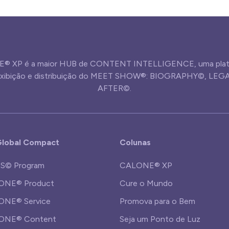
® XP é a maior HUB de CONTENT INTELLIGENCE, uma plat
 exibição e distribuição do MEET SHOW®: BIOGRAPHY©, LE
AFTER©.
lobal Compact
Colunas
S© Program
CALONE® XP
ONE® Product
Cure o Mundo
NE® Service
Promova para o Bem
ONE® Content
Seja um Ponto de Luz