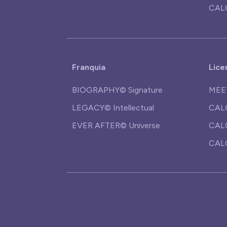
CAL
Franquia
Lice
BIOGRAPHY© Signature
MEE
LEGACY© Intellectual
CAL
EVER AFTER© Universe
CAL
CAL