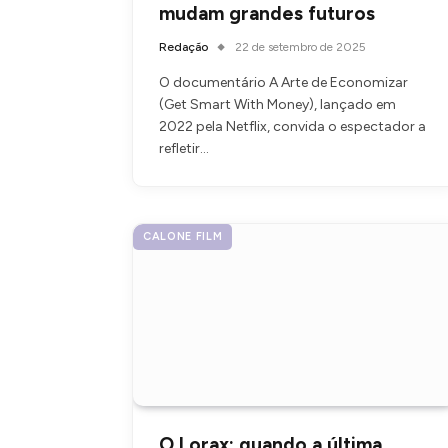
mudam grandes futuros
Redação
22 de setembro de 2025
O documentário A Arte de Economizar
(Get Smart With Money), lançado em
2022 pela Netflix, convida o espectador a
refletir…
CALONE FILM
O Lorax: quando a última