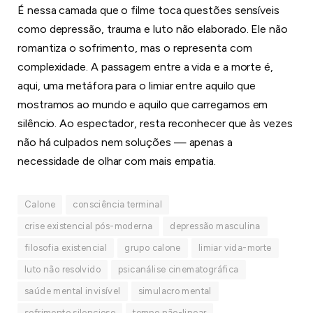
É nessa camada que o filme toca questões sensíveis
como depressão, trauma e luto não elaborado. Ele não
romantiza o sofrimento, mas o representa com
complexidade. A passagem entre a vida e a morte é,
aqui, uma metáfora para o limiar entre aquilo que
mostramos ao mundo e aquilo que carregamos em
silêncio. Ao espectador, resta reconhecer que às vezes
não há culpados nem soluções — apenas a
necessidade de olhar com mais empatia.
Calone
consciência terminal
crise existencial pós-moderna
depressão masculina
filosofia existencial
grupo calone
limiar vida-morte
luto não resolvido
psicanálise cinematográfica
saúde mental invisível
simulacro mental
sofrimento silencioso
tempo não-linear