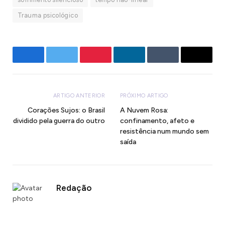
Trauma psicológico
Facebook
Twitter
Pinterest
LinkedIn
Tumblr
E-
mail
ARTIGO ANTERIOR
PRÓXIMO ARTIGO
Corações Sujos: o Brasil
A Nuvem Rosa:
dividido pela guerra do outro
confinamento, afeto e
resistência num mundo sem
saída
Redação