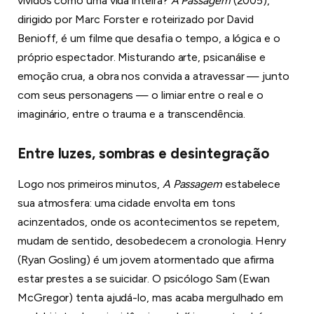
vividos como uma vida inteira?
A Passagem
(2005),
dirigido por Marc Forster e roteirizado por David
Benioff, é um filme que desafia o tempo, a lógica e o
próprio espectador. Misturando arte, psicanálise e
emoção crua, a obra nos convida a atravessar — junto
com seus personagens — o limiar entre o real e o
imaginário, entre o trauma e a transcendência.
Entre luzes, sombras e desintegração
Logo nos primeiros minutos,
A Passagem
estabelece
sua atmosfera: uma cidade envolta em tons
acinzentados, onde os acontecimentos se repetem,
mudam de sentido, desobedecem a cronologia. Henry
(Ryan Gosling) é um jovem atormentado que afirma
estar prestes a se suicidar. O psicólogo Sam (Ewan
McGregor) tenta ajudá-lo, mas acaba mergulhado em