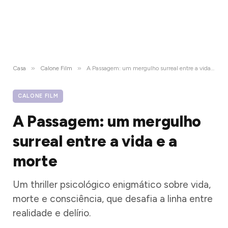
»
»
Casa
Calone Film
A Passagem: um mergulho surreal entre a vida e a morte
CALONE FILM
A Passagem: um mergulho
surreal entre a vida e a
morte
Um thriller psicológico enigmático sobre vida,
morte e consciência, que desafia a linha entre
realidade e delírio.