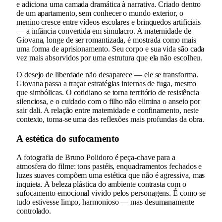
e adiciona uma camada dramática à narrativa. Criado dentro
de um apartamento, sem conhecer o mundo exterior, o
menino cresce entre vídeos escolares e brinquedos artificiais
— a infância convertida em simulacro. A maternidade de
Giovana, longe de ser romantizada, é mostrada como mais
uma forma de aprisionamento. Seu corpo e sua vida são cada
vez mais absorvidos por uma estrutura que ela não escolheu.
O desejo de liberdade não desaparece — ele se transforma.
Giovana passa a traçar estratégias internas de fuga, mesmo
que simbólicas. O cotidiano se torna território de resistência
silenciosa, e o cuidado com o filho não elimina o anseio por
sair dali. A relação entre maternidade e confinamento, neste
contexto, torna-se uma das reflexões mais profundas da obra.
A estética do sufocamento
A fotografia de Bruno Polidoro é peça-chave para a
atmosfera do filme: tons pastéis, enquadramentos fechados e
luzes suaves compõem uma estética que não é agressiva, mas
inquieta. A beleza plástica do ambiente contrasta com o
sufocamento emocional vivido pelos personagens. É como se
tudo estivesse limpo, harmonioso — mas desumanamente
controlado.