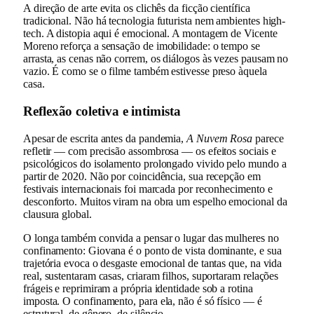
A direção de arte evita os clichês da ficção científica
tradicional. Não há tecnologia futurista nem ambientes high-
tech. A distopia aqui é emocional. A montagem de Vicente
Moreno reforça a sensação de imobilidade: o tempo se
arrasta, as cenas não correm, os diálogos às vezes pausam no
vazio. É como se o filme também estivesse preso àquela
casa.
Reflexão coletiva e intimista
Apesar de escrita antes da pandemia,
A Nuvem Rosa
parece
refletir — com precisão assombrosa — os efeitos sociais e
psicológicos do isolamento prolongado vivido pelo mundo a
partir de 2020. Não por coincidência, sua recepção em
festivais internacionais foi marcada por reconhecimento e
desconforto. Muitos viram na obra um espelho emocional da
clausura global.
O longa também convida a pensar o lugar das mulheres no
confinamento: Giovana é o ponto de vista dominante, e sua
trajetória evoca o desgaste emocional de tantas que, na vida
real, sustentaram casas, criaram filhos, suportaram relações
frágeis e reprimiram a própria identidade sob a rotina
imposta. O confinamento, para ela, não é só físico — é
estrutural, de gênero, de silêncio.