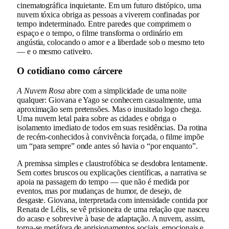
cinematográfica inquietante. Em um futuro distópico, uma
nuvem tóxica obriga as pessoas a viverem confinadas por
tempo indeterminado. Entre paredes que comprimem o
espaço e o tempo, o filme transforma o ordinário em
angústia, colocando o amor e a liberdade sob o mesmo teto
— e o mesmo cativeiro.
O cotidiano como cárcere
A Nuvem Rosa
abre com a simplicidade de uma noite
qualquer: Giovana e Yago se conhecem casualmente, uma
aproximação sem pretensões. Mas o inusitado logo chega.
Uma nuvem letal paira sobre as cidades e obriga o
isolamento imediato de todos em suas residências. Da rotina
de recém-conhecidos à convivência forçada, o filme impõe
um “para sempre” onde antes só havia o “por enquanto”.
A premissa simples e claustrofóbica se desdobra lentamente.
Sem cortes bruscos ou explicações científicas, a narrativa se
apoia na passagem do tempo — que não é medida por
eventos, mas por mudanças de humor, de desejo, de
desgaste. Giovana, interpretada com intensidade contida por
Renata de Lélis, se vê prisioneira de uma relação que nasceu
do acaso e sobrevive à base de adaptação. A nuvem, assim,
torna-se metáfora de aprisionamentos sociais, emocionais e