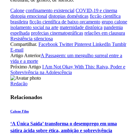
Calone
confinamento existencial
COVID-19 e cinema
distopia emocional
distopias domésticas
ficção científica
brasileira
ficção científica de baixo orçamento
grupo calone
isolamento social na arte
maternidade distópica
pandemia
espelhada
profecias cinematográficas
relações em clausura
Resistência silenciosa
Compartilhar.
Facebook
Twitter
Pinterest
LinkedIn
Tumblr
E-mail
Artigo Anterior
A Passagem: um mergulho surreal entre a
vida e a morte
Próximo Artigo
I Am Not Okay With This: Raiva, Poder e
Sobrevivência na Adolescência
Redação
Relacionados
Calone Film
‘A Única Saída’ transforma o desemprego em uma
sátira ácida sobre ética, ambição e sobrevivência