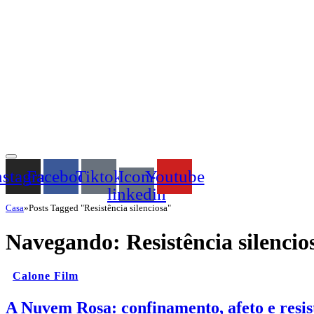
nstagram
Facebook
Tiktok
Icon-
Youtube
linkedin
Casa
»
Posts Tagged "Resistência silenciosa"
Navegando:
Resistência silencio
Calone Film
A Nuvem Rosa: confinamento, afeto e resi