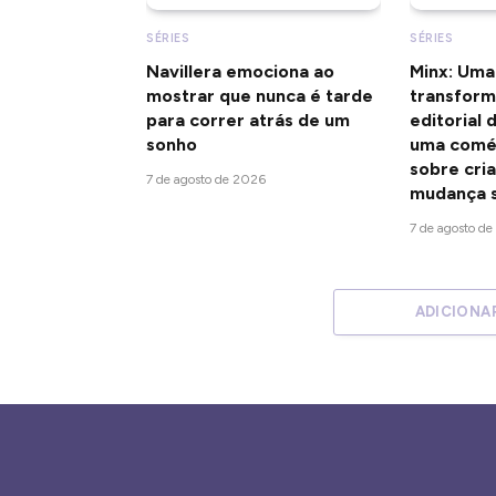
SÉRIES
SÉRIES
Navillera emociona ao
Minx: Uma
mostrar que nunca é tarde
transform
para correr atrás de um
editorial
sonho
uma coméd
sobre cria
7 de agosto de 2026
mudança s
7 de agosto d
ADICIONA