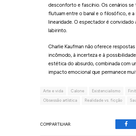
desconforto e fascínio. Os cenários se 
flutuam entre o banal e o filosófico, 
linearidade. O espectador é convidado 
labirinto.
Charlie Kaufman não oferece respostas 
incômodo, à incerteza e à possibilidad
estética do absurdo, combinada com um
impacto emocional que permanece muit
Arte e vida
Calone
Existencialismo
Fin
Obsessão artística
Realidade vs. ficção
Sa
COMPARTILHAR.
Fac