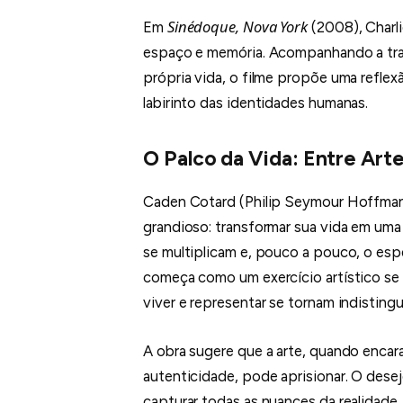
Sinédoque, Nova York
Em
(2008), Charli
espaço e memória. Acompanhando a traj
própria vida, o filme propõe uma reflexã
labirinto das identidades humanas.
O Palco da Vida: Entre Art
Caden Cotard (Philip Seymour Hoffman
grandioso: transformar sua vida em uma
se multiplicam e, pouco a pouco, o es
começa como um exercício artístico se 
viver e representar se tornam indistingu
A obra sugere que a arte, quando enca
autenticidade, pode aprisionar. O desej
capturar todas as nuances da realidade