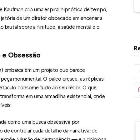
e Kaufman cria uma espiral hipnótica de tempo,
etória de um diretor obcecado em encenar a
o brutal sobre a finitude, a saúde mental e o
Re
e e Obsessão
) embarca em um projeto que parece
 peça monumental. O palco cresce, as réplicas
petáculo consome tudo ao seu redor. O que
transforma em uma armadilha existencial, onde
íveis.
rada como uma busca obsessiva por
o de controlar cada detalhe da narrativa, de
, expõe a ilusão de permanência — e a dolorosa