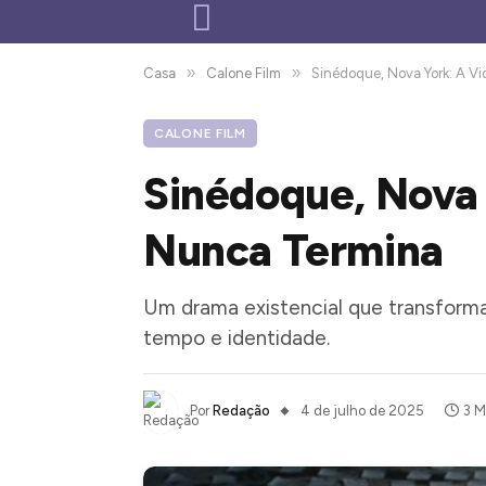
»
»
Casa
Calone Film
Sinédoque, Nova York: A 
CALONE FILM
Sinédoque, Nova
Nunca Termina
Um drama existencial que transforma
tempo e identidade.
Por
Redação
4 de julho de 2025
3 M