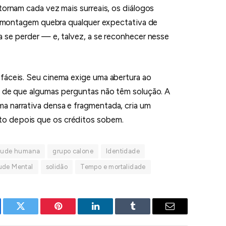
tornam cada vez mais surreais, os diálogos
e a montagem quebra qualquer expectativa de
a se perder — e, talvez, a se reconhecer nesse
fáceis. Seu cinema exige uma abertura ao
e de que algumas perguntas não têm solução. A
a narrativa densa e fragmentada, cria um
o depois que os créditos sobem.
itude humana
grupo calone
Identidade
ude Mental
solidão
Tempo e mortalidade
ebook
Twitter
Pinterest
LinkedIn
Tumblr
E-