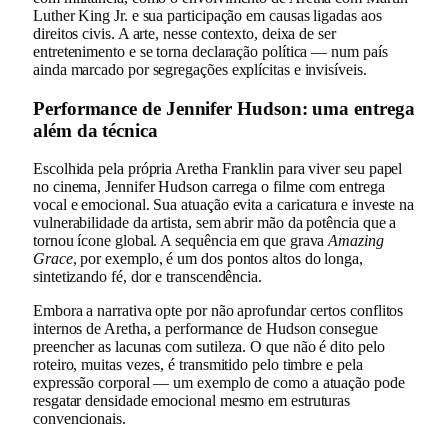
Luther King Jr. e sua participação em causas ligadas aos
direitos civis. A arte, nesse contexto, deixa de ser
entretenimento e se torna declaração política — num país
ainda marcado por segregações explícitas e invisíveis.
Performance de Jennifer Hudson: uma entrega
além da técnica
Escolhida pela própria Aretha Franklin para viver seu papel
no cinema, Jennifer Hudson carrega o filme com entrega
vocal e emocional. Sua atuação evita a caricatura e investe na
vulnerabilidade da artista, sem abrir mão da potência que a
tornou ícone global. A sequência em que grava
Amazing
Grace
, por exemplo, é um dos pontos altos do longa,
sintetizando fé, dor e transcendência.
Embora a narrativa opte por não aprofundar certos conflitos
internos de Aretha, a performance de Hudson consegue
preencher as lacunas com sutileza. O que não é dito pelo
roteiro, muitas vezes, é transmitido pelo timbre e pela
expressão corporal — um exemplo de como a atuação pode
resgatar densidade emocional mesmo em estruturas
convencionais.