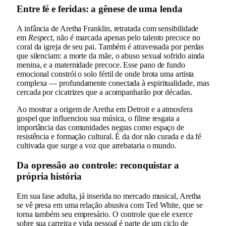
Entre fé e feridas: a gênese de uma lenda
A infância de Aretha Franklin, retratada com sensibilidade
em
Respect
, não é marcada apenas pelo talento precoce no
coral da igreja de seu pai. Também é atravessada por perdas
que silenciam: a morte da mãe, o abuso sexual sofrido ainda
menina, e a maternidade precoce. Esse pano de fundo
emocional constrói o solo fértil de onde brota uma artista
complexa — profundamente conectada à espiritualidade, mas
cercada por cicatrizes que a acompanharão por décadas.
Ao mostrar a origem de Aretha em Detroit e a atmosfera
gospel que influenciou sua música, o filme resgata a
importância das comunidades negras como espaço de
resistência e formação cultural. É da dor não curada e da fé
cultivada que surge a voz que arrebataria o mundo.
Da opressão ao controle: reconquistar a
própria história
Em sua fase adulta, já inserida no mercado musical, Aretha
se vê presa em uma relação abusiva com Ted White, que se
torna também seu empresário. O controle que ele exerce
sobre sua carreira e vida pessoal é parte de um ciclo de