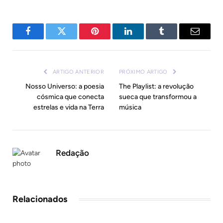
Facebook
Twitter
Pinterest
LinkedIn
Tumblr
E-
mail
ARTIGO ANTERIOR
PRÓXIMO ARTIGO
Nosso Universo: a poesia
The Playlist: a revolução
cósmica que conecta
sueca que transformou a
estrelas e vida na Terra
música
Redação
Relacionados