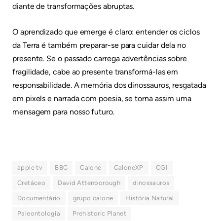
diante de transformações abruptas.
O aprendizado que emerge é claro: entender os ciclos
da Terra é também preparar-se para cuidar dela no
presente. Se o passado carrega advertências sobre
fragilidade, cabe ao presente transformá-las em
responsabilidade. A memória dos dinossauros, resgatada
em pixels e narrada com poesia, se torna assim uma
mensagem para nosso futuro.
apple tv
BBC
Calone
CaloneXP
CGI
Cretáceo
David Attenborough
dinossauros
Documentário
grupo calone
História Natural
Paleontologia
Prehistoric Planet