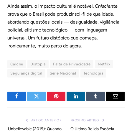
Ainda assim, o impacto cultural é notável.
Onisciente
prova que o Brasil pode produzir sci-fi de qualidade,
abordando questões locais — desigualdade, vigilância
policial, elitismo tecnológico — com linguagem
universal. Um futuro distópico que começa,
ironicamente, muito perto do agora.
Calone
Distopia
Falta de Privacidade
Netflix
Segurança digital
Serie Nacional
Tecnologia
Facebook
Twitter
Pinterest
LinkedIn
Tumblr
E-
mail
ARTIGO ANTERIOR
PRÓXIMO ARTIGO
Unbelievable (2019): Quando
O Último Rei da Escócia