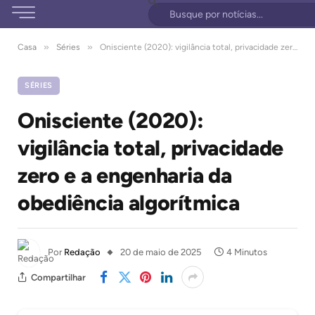
»
»
Casa
Séries
Onisciente (2020): vigilância total, privacidade zero e a engenharia da obediência algorítmica
SÉRIES
Onisciente (2020):
vigilância total, privacidade
zero e a engenharia da
obediência algorítmica
Por
Redação
20 de maio de 2025
4 Minutos
Compartilhar