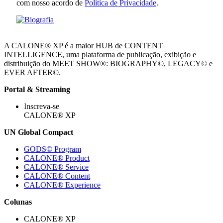
com nosso acordo de
Política de Privacidade
.
A CALONE® XP é a maior HUB de CONTENT
INTELLIGENCE, uma plataforma de publicação, exibição e
distribuição do MEET SHOW®: BIOGRAPHY©, LEGACY© e
EVER AFTER©.
Portal & Streaming
Inscreva-se
CALONE® XP
UN Global Compact
GODS© Program
CALONE® Product
CALONE® Service
CALONE® Content
CALONE® Experience
Colunas
CALONE® XP