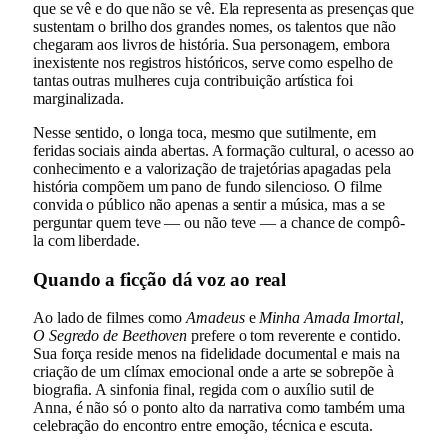
que se vê e do que não se vê. Ela representa as presenças que
sustentam o brilho dos grandes nomes, os talentos que não
chegaram aos livros de história. Sua personagem, embora
inexistente nos registros históricos, serve como espelho de
tantas outras mulheres cuja contribuição artística foi
marginalizada.
Nesse sentido, o longa toca, mesmo que sutilmente, em
feridas sociais ainda abertas. A formação cultural, o acesso ao
conhecimento e a valorização de trajetórias apagadas pela
história compõem um pano de fundo silencioso. O filme
convida o público não apenas a sentir a música, mas a se
perguntar quem teve — ou não teve — a chance de compô-
la com liberdade.
Quando a ficção dá voz ao real
Ao lado de filmes como
Amadeus
e
Minha Amada Imortal
,
O Segredo de Beethoven
prefere o tom reverente e contido.
Sua força reside menos na fidelidade documental e mais na
criação de um clímax emocional onde a arte se sobrepõe à
biografia. A sinfonia final, regida com o auxílio sutil de
Anna, é não só o ponto alto da narrativa como também uma
celebração do encontro entre emoção, técnica e escuta.