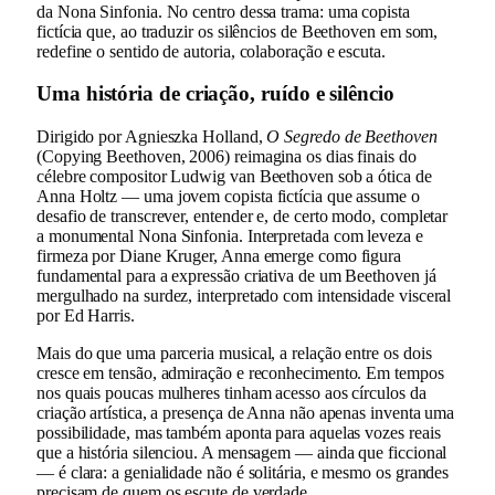
da Nona Sinfonia. No centro dessa trama: uma copista
fictícia que, ao traduzir os silêncios de Beethoven em som,
redefine o sentido de autoria, colaboração e escuta.
Uma história de criação, ruído e silêncio
Dirigido por Agnieszka Holland,
O Segredo de Beethoven
(Copying Beethoven, 2006) reimagina os dias finais do
célebre compositor Ludwig van Beethoven sob a ótica de
Anna Holtz — uma jovem copista fictícia que assume o
desafio de transcrever, entender e, de certo modo, completar
a monumental Nona Sinfonia. Interpretada com leveza e
firmeza por Diane Kruger, Anna emerge como figura
fundamental para a expressão criativa de um Beethoven já
mergulhado na surdez, interpretado com intensidade visceral
por Ed Harris.
Mais do que uma parceria musical, a relação entre os dois
cresce em tensão, admiração e reconhecimento. Em tempos
nos quais poucas mulheres tinham acesso aos círculos da
criação artística, a presença de Anna não apenas inventa uma
possibilidade, mas também aponta para aquelas vozes reais
que a história silenciou. A mensagem — ainda que ficcional
— é clara: a genialidade não é solitária, e mesmo os grandes
precisam de quem os escute de verdade.