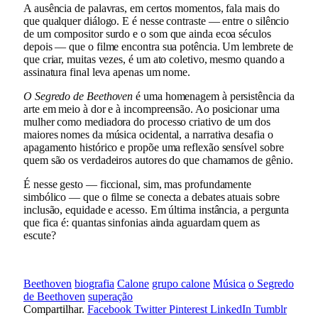
A ausência de palavras, em certos momentos, fala mais do
que qualquer diálogo. E é nesse contraste — entre o silêncio
de um compositor surdo e o som que ainda ecoa séculos
depois — que o filme encontra sua potência. Um lembrete de
que criar, muitas vezes, é um ato coletivo, mesmo quando a
assinatura final leva apenas um nome.
O Segredo de Beethoven
é uma homenagem à persistência da
arte em meio à dor e à incompreensão. Ao posicionar uma
mulher como mediadora do processo criativo de um dos
maiores nomes da música ocidental, a narrativa desafia o
apagamento histórico e propõe uma reflexão sensível sobre
quem são os verdadeiros autores do que chamamos de gênio.
É nesse gesto — ficcional, sim, mas profundamente
simbólico — que o filme se conecta a debates atuais sobre
inclusão, equidade e acesso. Em última instância, a pergunta
que fica é: quantas sinfonias ainda aguardam quem as
escute?
Beethoven
biografia
Calone
grupo calone
Música
o Segredo
de Beethoven
superação
Compartilhar.
Facebook
Twitter
Pinterest
LinkedIn
Tumblr