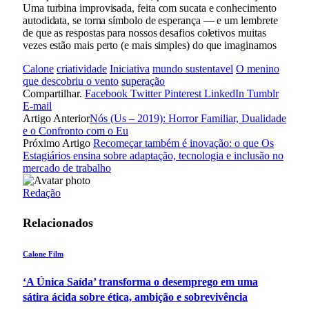
Uma turbina improvisada, feita com sucata e conhecimento
autodidata, se torna símbolo de esperança — e um lembrete
de que as respostas para nossos desafios coletivos muitas
vezes estão mais perto (e mais simples) do que imaginamos
Calone
criatividade
Iniciativa
mundo sustentavel
O menino
que descobriu o vento
superação
Compartilhar.
Facebook
Twitter
Pinterest
LinkedIn
Tumblr
E-mail
Artigo Anterior
Nós (Us – 2019): Horror Familiar, Dualidade
e o Confronto com o Eu
Próximo Artigo
Recomeçar também é inovação: o que Os
Estagiários ensina sobre adaptação, tecnologia e inclusão no
mercado de trabalho
Redação
Relacionados
Calone Film
‘A Única Saída’ transforma o desemprego em uma
sátira ácida sobre ética, ambição e sobrevivência