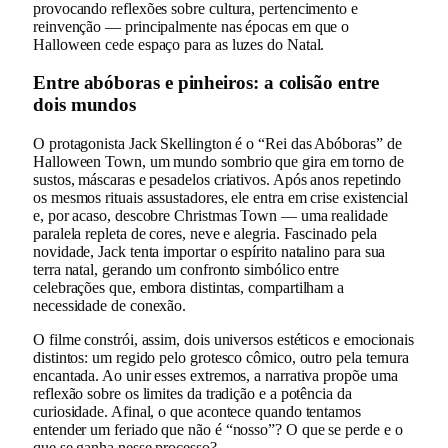
provocando reflexões sobre cultura, pertencimento e
reinvenção — principalmente nas épocas em que o
Halloween cede espaço para as luzes do Natal.
Entre abóboras e pinheiros: a colisão entre
dois mundos
O protagonista Jack Skellington é o “Rei das Abóboras” de
Halloween Town, um mundo sombrio que gira em torno de
sustos, máscaras e pesadelos criativos. Após anos repetindo
os mesmos rituais assustadores, ele entra em crise existencial
e, por acaso, descobre Christmas Town — uma realidade
paralela repleta de cores, neve e alegria. Fascinado pela
novidade, Jack tenta importar o espírito natalino para sua
terra natal, gerando um confronto simbólico entre
celebrações que, embora distintas, compartilham a
necessidade de conexão.
O filme constrói, assim, dois universos estéticos e emocionais
distintos: um regido pelo grotesco cômico, outro pela ternura
encantada. Ao unir esses extremos, a narrativa propõe uma
reflexão sobre os limites da tradição e a potência da
curiosidade. Afinal, o que acontece quando tentamos
entender um feriado que não é “nosso”? O que se perde e o
que se ganha nesse processo?