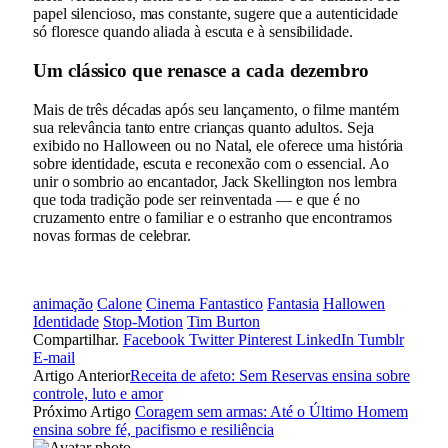
papel silencioso, mas constante, sugere que a autenticidade
só floresce quando aliada à escuta e à sensibilidade.
Um clássico que renasce a cada dezembro
Mais de três décadas após seu lançamento, o filme mantém
sua relevância tanto entre crianças quanto adultos. Seja
exibido no Halloween ou no Natal, ele oferece uma história
sobre identidade, escuta e reconexão com o essencial. Ao
unir o sombrio ao encantador, Jack Skellington nos lembra
que toda tradição pode ser reinventada — e que é no
cruzamento entre o familiar e o estranho que encontramos
novas formas de celebrar.
animação
Calone
Cinema Fantastico
Fantasia
Hallowen
Identidade
Stop-Motion
Tim Burton
Compartilhar.
Facebook
Twitter
Pinterest
LinkedIn
Tumblr
E-mail
Artigo Anterior
Receita de afeto: Sem Reservas ensina sobre
controle, luto e amor
Próximo Artigo
Coragem sem armas: Até o Último Homem
ensina sobre fé, pacifismo e resiliência