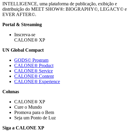
INTELLIGENCE, uma plataforma de publicação, exibição e
distribuição do MEET SHOW®: BIOGRAPHY©, LEGACY© e
EVER AFTER©.
Portal & Streaming
Inscreva-se
CALONE® XP
UN Global Compact
GODS© Program
CALONE® Product
CALONE® Service
CALONE® Content
CALONE® Experience
Colunas
CALONE® XP
Cure o Mundo
Promova para o Bem
Seja um Ponto de Luz
Siga a CALONE XP