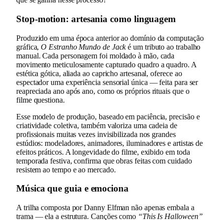
Stop-motion: artesania como linguagem
Produzido em uma época anterior ao domínio da computação
gráfica,
O Estranho Mundo de Jack
é um tributo ao trabalho
manual. Cada personagem foi moldado à mão, cada
movimento meticulosamente capturado quadro a quadro. A
estética gótica, aliada ao capricho artesanal, oferece ao
espectador uma experiência sensorial única — feita para ser
reapreciada ano após ano, como os próprios rituais que o
filme questiona.
Esse modelo de produção, baseado em paciência, precisão e
criatividade coletiva, também valoriza uma cadeia de
profissionais muitas vezes invisibilizada nos grandes
estúdios: modeladores, animadores, iluminadores e artistas de
efeitos práticos. A longevidade do filme, exibido em toda
temporada festiva, confirma que obras feitas com cuidado
resistem ao tempo e ao mercado.
Música que guia e emociona
A trilha composta por Danny Elfman não apenas embala a
trama — ela a estrutura. Canções como
“This Is Halloween”