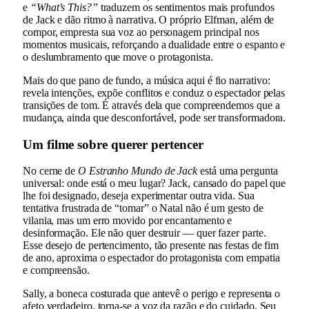
e
“What’s This?”
traduzem os sentimentos mais profundos
de Jack e dão ritmo à narrativa. O próprio Elfman, além de
compor, empresta sua voz ao personagem principal nos
momentos musicais, reforçando a dualidade entre o espanto e
o deslumbramento que move o protagonista.
Mais do que pano de fundo, a música aqui é fio narrativo:
revela intenções, expõe conflitos e conduz o espectador pelas
transições de tom. É através dela que compreendemos que a
mudança, ainda que desconfortável, pode ser transformadora.
Um filme sobre querer pertencer
No cerne de
O Estranho Mundo de Jack
está uma pergunta
universal: onde está o meu lugar? Jack, cansado do papel que
lhe foi designado, deseja experimentar outra vida. Sua
tentativa frustrada de “tomar” o Natal não é um gesto de
vilania, mas um erro movido por encantamento e
desinformação. Ele não quer destruir — quer fazer parte.
Esse desejo de pertencimento, tão presente nas festas de fim
de ano, aproxima o espectador do protagonista com empatia
e compreensão.
Sally, a boneca costurada que antevê o perigo e representa o
afeto verdadeiro, torna-se a voz da razão e do cuidado. Seu