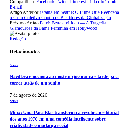
Compartilhar.
Facebook
Twitter
Pinterest
LinkedIn
Tumblr
E-mail
Artigo Anterior
Batalha em Seattle: O Filme Que Reencena
o Grito Coletivo Contra os Bastidores da Globalização
Próximo Artigo
Feud: Bette and Joan — A Tragédia
Glamourosa da Fama Feminina em Hollywood
Redação
Relacionados
Séries
Navillera emociona ao mostrar que nunca é tarde para
correr atrás de um sonho
7 de agosto de 2026
Séries
Minx: Uma Para Elas transforma a revolução editorial
dos anos 1970 em uma comédia inteligente sobre
criatividade e mudança social