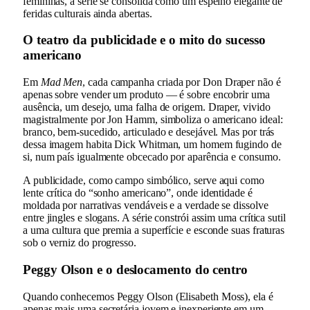
femininas, a série se consolida como um espelho elegante de
feridas culturais ainda abertas.
O teatro da publicidade e o mito do sucesso
americano
Em
Mad Men
, cada campanha criada por Don Draper não é
apenas sobre vender um produto — é sobre encobrir uma
ausência, um desejo, uma falha de origem. Draper, vivido
magistralmente por Jon Hamm, simboliza o americano ideal:
branco, bem-sucedido, articulado e desejável. Mas por trás
dessa imagem habita Dick Whitman, um homem fugindo de
si, num país igualmente obcecado por aparência e consumo.
A publicidade, como campo simbólico, serve aqui como
lente crítica do “sonho americano”, onde identidade é
moldada por narrativas vendáveis e a verdade se dissolve
entre jingles e slogans. A série constrói assim uma crítica sutil
a uma cultura que premia a superfície e esconde suas fraturas
sob o verniz do progresso.
Peggy Olson e o deslocamento do centro
Quando conhecemos Peggy Olson (Elisabeth Moss), ela é
apenas mais uma secretária jovem e inexperiente em um