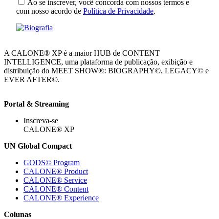
Ao se inscrever, você concorda com nossos termos e
com nosso acordo de
Política de Privacidade
.
A CALONE® XP é a maior HUB de CONTENT
INTELLIGENCE, uma plataforma de publicação, exibição e
distribuição do MEET SHOW®: BIOGRAPHY©, LEGACY© e
EVER AFTER©.
Portal & Streaming
Inscreva-se
CALONE® XP
UN Global Compact
GODS© Program
CALONE® Product
CALONE® Service
CALONE® Content
CALONE® Experience
Colunas