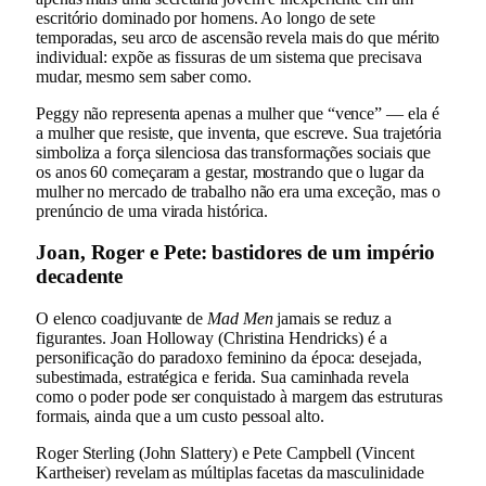
escritório dominado por homens. Ao longo de sete
temporadas, seu arco de ascensão revela mais do que mérito
individual: expõe as fissuras de um sistema que precisava
mudar, mesmo sem saber como.
Peggy não representa apenas a mulher que “vence” — ela é
a mulher que resiste, que inventa, que escreve. Sua trajetória
simboliza a força silenciosa das transformações sociais que
os anos 60 começaram a gestar, mostrando que o lugar da
mulher no mercado de trabalho não era uma exceção, mas o
prenúncio de uma virada histórica.
Joan, Roger e Pete: bastidores de um império
decadente
O elenco coadjuvante de
Mad Men
jamais se reduz a
figurantes. Joan Holloway (Christina Hendricks) é a
personificação do paradoxo feminino da época: desejada,
subestimada, estratégica e ferida. Sua caminhada revela
como o poder pode ser conquistado à margem das estruturas
formais, ainda que a um custo pessoal alto.
Roger Sterling (John Slattery) e Pete Campbell (Vincent
Kartheiser) revelam as múltiplas facetas da masculinidade