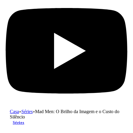
Casa
»
Séries
»
Mad Men: O Brilho da Imagem e o Custo do
Silêncio
Séries