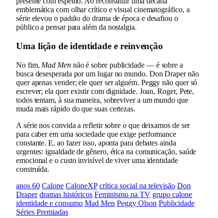
presente com espelho. Ao reconstituir uma década
emblemática com olhar crítico e visual cinematográfico, a
série elevou o padrão do drama de época e desafiou o
público a pensar para além da nostalgia.
Uma lição de identidade e reinvenção
No fim,
Mad Men
não é sobre publicidade — é sobre a
busca desesperada por um lugar no mundo. Don Draper não
quer apenas vender; ele quer ser alguém. Peggy não quer só
escrever; ela quer existir com dignidade. Joan, Roger, Pete,
todos tentam, à sua maneira, sobreviver a um mundo que
muda mais rápido do que suas certezas.
A série nos convida a refletir sobre o que deixamos de ser
para caber em uma sociedade que exige performance
constante. E, ao fazer isso, aponta para debates ainda
urgentes: igualdade de gênero, ética na comunicação, saúde
emocional e o custo invisível de viver uma identidade
construída.
anos 60
Calone
CaloneXP
crítica social na televisão
Don
Draper
dramas históricos
Feminismo na TV
grupo calone
identidade e consumo
Mad Men
Peggy Olson
Publicidade
Séries Premiadas