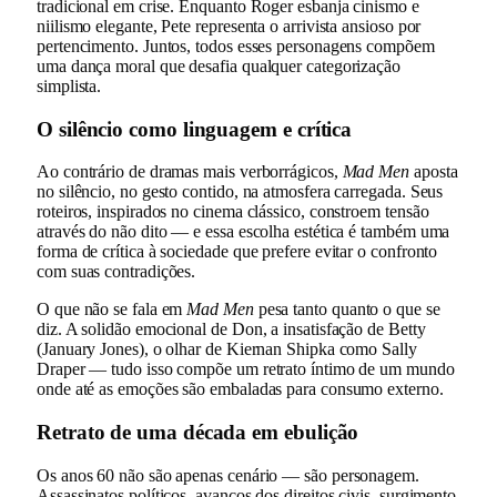
tradicional em crise. Enquanto Roger esbanja cinismo e
niilismo elegante, Pete representa o arrivista ansioso por
pertencimento. Juntos, todos esses personagens compõem
uma dança moral que desafia qualquer categorização
simplista.
O silêncio como linguagem e crítica
Ao contrário de dramas mais verborrágicos,
Mad Men
aposta
no silêncio, no gesto contido, na atmosfera carregada. Seus
roteiros, inspirados no cinema clássico, constroem tensão
através do não dito — e essa escolha estética é também uma
forma de crítica à sociedade que prefere evitar o confronto
com suas contradições.
O que não se fala em
Mad Men
pesa tanto quanto o que se
diz. A solidão emocional de Don, a insatisfação de Betty
(January Jones), o olhar de Kiernan Shipka como Sally
Draper — tudo isso compõe um retrato íntimo de um mundo
onde até as emoções são embaladas para consumo externo.
Retrato de uma década em ebulição
Os anos 60 não são apenas cenário — são personagem.
Assassinatos políticos, avanços dos direitos civis, surgimento