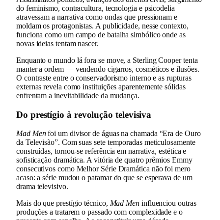
do feminismo, contracultura, tecnologia e psicodelia
atravessam a narrativa como ondas que pressionam e
moldam os protagonistas. A publicidade, nesse contexto,
funciona como um campo de batalha simbólico onde as
novas ideias tentam nascer.
Enquanto o mundo lá fora se move, a Sterling Cooper tenta
manter a ordem — vendendo cigarros, cosméticos e ilusões.
O contraste entre o conservadorismo interno e as rupturas
externas revela como instituições aparentemente sólidas
enfrentam a inevitabilidade da mudança.
Do prestígio à revolução televisiva
Mad Men
foi um divisor de águas na chamada “Era de Ouro
da Televisão”. Com suas sete temporadas meticulosamente
construídas, tornou-se referência em narrativa, estética e
sofisticação dramática. A vitória de quatro prêmios Emmy
consecutivos como Melhor Série Dramática não foi mero
acaso: a série mudou o patamar do que se esperava de um
drama televisivo.
Mais do que prestígio técnico,
Mad Men
influenciou outras
produções a tratarem o passado com complexidade e o