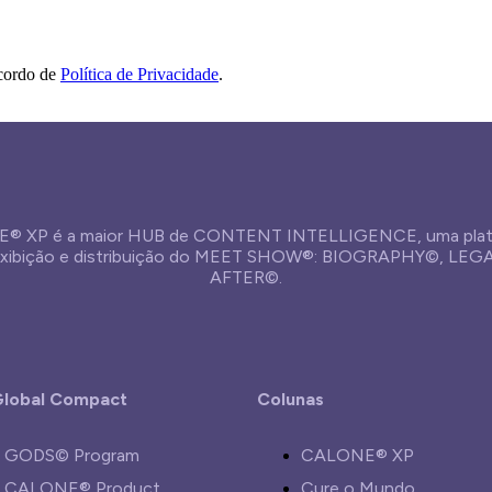
acordo de
Política de Privacidade
.
® XP é a maior HUB de CONTENT INTELLIGENCE, uma plat
 exibição e distribuição do MEET SHOW®: BIOGRAPHY©, LE
AFTER©.
lobal Compact
Colunas
GODS© Program
CALONE® XP
CALONE® Product
Cure o Mundo