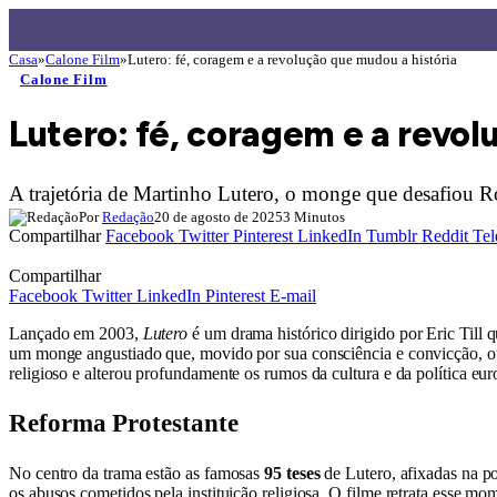
Casa
»
Calone Film
»
Lutero: fé, coragem e a revolução que mudou a história
Calone Film
Lutero: fé, coragem e a revol
A trajetória de Martinho Lutero, o monge que desafiou Ro
Por
Redação
20 de agosto de 2025
3 Minutos
Compartilhar
Facebook
Twitter
Pinterest
LinkedIn
Tumblr
Reddit
Tel
Compartilhar
Facebook
Twitter
LinkedIn
Pinterest
E-mail
Lançado em 2003,
Lutero
é um drama histórico dirigido por Eric Till 
um monge angustiado que, movido por sua consciência e convicção, o
religioso e alterou profundamente os rumos da cultura e da política eur
Reforma Protestante
No centro da trama estão as famosas
95 teses
de Lutero, afixadas na po
os abusos cometidos pela instituição religiosa. O filme retrata esse