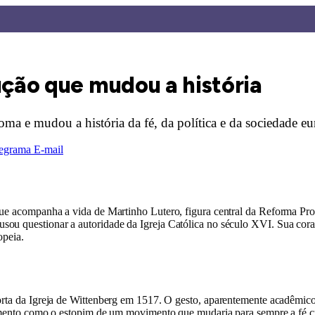
ução que mudou a história
ma e mudou a história da fé, da política e da sociedade eu
egrama
E-mail
que acompanha a vida de Martinho Lutero, figura central da Reforma Prote
usou questionar a autoridade da Igreja Católica no século XVI. Sua c
opeia.
rta da Igreja de Wittenberg em 1517. O gesto, aparentemente acadêmico, t
 momento como o estopim de um movimento que mudaria para sempre a fé cr