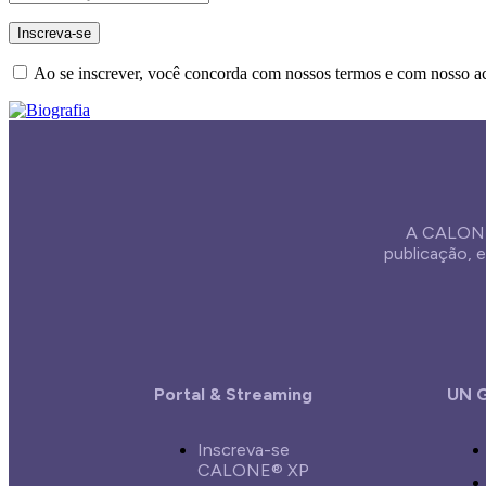
Ao se inscrever, você concorda com nossos termos e com nosso 
A CALONE
publicação,
Portal & Streaming
UN G
Inscreva-se
CALONE® XP