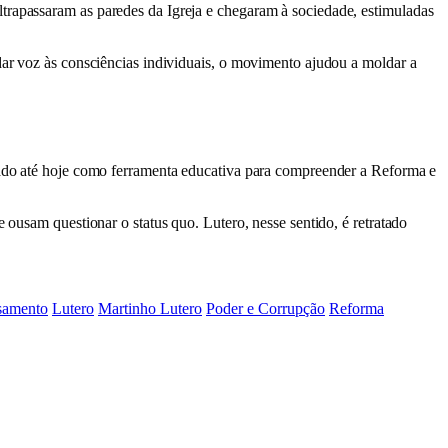
trapassaram as paredes da Igreja e chegaram à sociedade, estimuladas
 dar voz às consciências individuais, o movimento ajudou a moldar a
izado até hoje como ferramenta educativa para compreender a Reforma e
 ousam questionar o status quo. Lutero, nesse sentido, é retratado
samento
Lutero
Martinho Lutero
Poder e Corrupção
Reforma