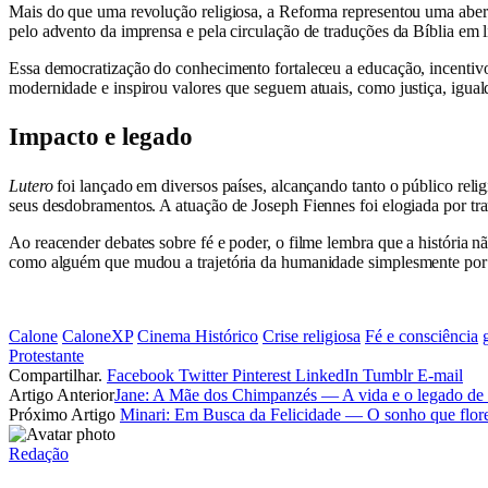
Mais do que uma revolução religiosa, a Reforma representou uma abert
pelo advento da imprensa e pela circulação de traduções da Bíblia em 
Essa democratização do conhecimento fortaleceu a educação, incentivou
modernidade e inspirou valores que seguem atuais, como justiça, igual
Impacto e legado
Lutero
foi lançado em diversos países, alcançando tanto o público rel
seus desdobramentos. A atuação de Joseph Fiennes foi elogiada por tran
Ao reacender debates sobre fé e poder, o filme lembra que a história n
como alguém que mudou a trajetória da humanidade simplesmente por s
Calone
CaloneXP
Cinema Histórico
Crise religiosa
Fé e consciência
Protestante
Compartilhar.
Facebook
Twitter
Pinterest
LinkedIn
Tumblr
E-mail
Artigo Anterior
Jane: A Mãe dos Chimpanzés — A vida e o legado de
Próximo Artigo
Minari: Em Busca da Felicidade — O sonho que flore
Redação