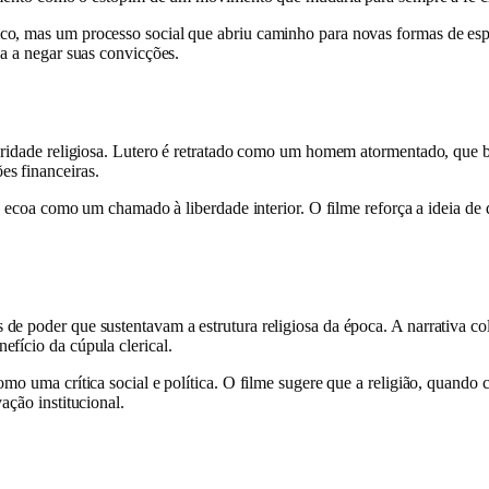
o, mas um processo social que abriu caminho para novas formas de espiri
da a negar suas convicções.
oridade religiosa. Lutero é retratado como um homem atormentado, que bu
s financeiras.
is ecoa como um chamado à liberdade interior. O filme reforça a ideia de 
e poder que sustentavam a estrutura religiosa da época. A narrativa co
fício da cúpula clerical.
omo uma crítica social e política. O filme sugere que a religião, quando
ação institucional.