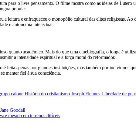
ura para o livre pensamento. O filme mostra como as ideias de Lutero ul
língua popular.
 a leitura e enfraqueceu o monopólio cultural das elites religiosas. Ao
dade e autonomia intelectual.
igioso quanto acadêmico. Mais do que uma cinebiografia, o longa é util
smitir a intensidade espiritual e a força moral do reformador.
ão é feita apenas por grandes instituições, mas também por indivíduos que
e manter fiel à sua consciência.
grupo calone
História do cristianismo
Joseph Fiennes
Liberdade de pen
 Jane Goodall
sce mesmo em terrenos difíceis