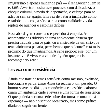
Imigrar não é apenas mudar de país — é renegociar quem se
é.
Little America
mostra esse processo com delicadeza: o
choque cultural, o medo da deportação, o esforço para se
adaptar sem se apagar. Em vez de tratar a imigração como
estatística ou crise, a série a trata como realidade vivida,
repleta de nuances e escolhas difíceis.
Essa abordagem convida o espectador à empatia. Ao
acompanhar as dúvidas de uma adolescente chinesa que
precisa traduzir para os pais, ou a ansiedade de um sírio que
tenta abrir uma padaria, percebemos que o “outro” está mais
próximo do que imaginamos. A série propõe: e se, por um
instante, você vivesse a vida de alguém que precisou
recomeçar do zero?
Leveza como resistência
Ainda que trate de temas sensíveis como racismo, exclusão,
burocracia e perda,
Little America
recusa o tom pesado. O
humor suave, os diálogos econômicos e a estética calorosa
criam um ambiente onde a leveza é uma forma de resistência.
O que poderia ser uma série sobre dor torna-se uma ode à
esperança — não no sentido idealizado, mas como prática
diária de seguir em frente.