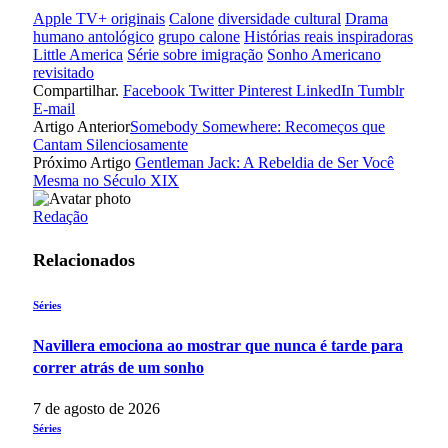
Apple TV+ originais
Calone
diversidade cultural
Drama
humano antológico
grupo calone
Histórias reais inspiradoras
Little America
Série sobre imigração
Sonho Americano
revisitado
Compartilhar.
Facebook
Twitter
Pinterest
LinkedIn
Tumblr
E-mail
Artigo Anterior
Somebody Somewhere: Recomeços que
Cantam Silenciosamente
Próximo Artigo
Gentleman Jack: A Rebeldia de Ser Você
Mesma no Século XIX
Redação
Relacionados
Séries
Navillera emociona ao mostrar que nunca é tarde para
correr atrás de um sonho
7 de agosto de 2026
Séries