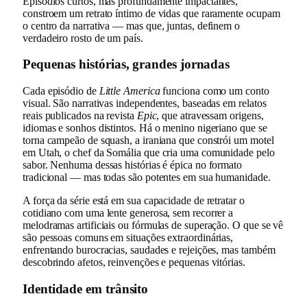
Episódios curtos, mas profundamente impactantes,
constroem um retrato íntimo de vidas que raramente ocupam
o centro da narrativa — mas que, juntas, definem o
verdadeiro rosto de um país.
Pequenas histórias, grandes jornadas
Cada episódio de
Little America
funciona como um conto
visual. São narrativas independentes, baseadas em relatos
reais publicados na revista
Epic
, que atravessam origens,
idiomas e sonhos distintos. Há o menino nigeriano que se
torna campeão de squash, a iraniana que constrói um motel
em Utah, o chef da Somália que cria uma comunidade pelo
sabor. Nenhuma dessas histórias é épica no formato
tradicional — mas todas são potentes em sua humanidade.
A força da série está em sua capacidade de retratar o
cotidiano com uma lente generosa, sem recorrer a
melodramas artificiais ou fórmulas de superação. O que se vê
são pessoas comuns em situações extraordinárias,
enfrentando burocracias, saudades e rejeições, mas também
descobrindo afetos, reinvenções e pequenas vitórias.
Identidade em trânsito