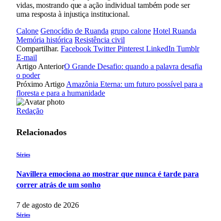
vidas, mostrando que a ação individual também pode ser
uma resposta à injustiça institucional.
Calone
Genocídio de Ruanda
grupo calone
Hotel Ruanda
Memória histórica
Resistência civil
Compartilhar.
Facebook
Twitter
Pinterest
LinkedIn
Tumblr
E-mail
Artigo Anterior
O Grande Desafio: quando a palavra desafia
o poder
Próximo Artigo
Amazônia Eterna: um futuro possível para a
floresta e para a humanidade
Redação
Relacionados
Séries
Navillera emociona ao mostrar que nunca é tarde para
correr atrás de um sonho
7 de agosto de 2026
Séries