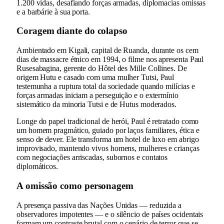
1.200 vidas, desafiando forças armadas, diplomacias omissas
e a barbárie à sua porta.
Coragem diante do colapso
Ambientado em Kigali, capital de Ruanda, durante os cem
dias de massacre étnico em 1994, o filme nos apresenta Paul
Rusesabagina, gerente do Hôtel des Mille Collines. De
origem Hutu e casado com uma mulher Tutsi, Paul
testemunha a ruptura total da sociedade quando milícias e
forças armadas iniciam a perseguição e o extermínio
sistemático da minoria Tutsi e de Hutus moderados.
Longe do papel tradicional de herói, Paul é retratado como
um homem pragmático, guiado por laços familiares, ética e
senso de dever. Ele transforma um hotel de luxo em abrigo
improvisado, mantendo vivos homens, mulheres e crianças
com negociações arriscadas, subornos e contatos
diplomáticos.
A omissão como personagem
A presença passiva das Nações Unidas — reduzida a
observadores impotentes — e o silêncio de países ocidentais
formam um contraste brutal com o cenário de terror que se