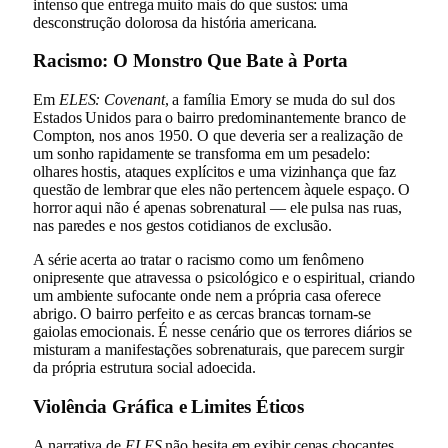
intenso que entrega muito mais do que sustos: uma
desconstrução dolorosa da história americana.
Racismo: O Monstro Que Bate à Porta
Em
ELES: Covenant
, a família Emory se muda do sul dos
Estados Unidos para o bairro predominantemente branco de
Compton, nos anos 1950. O que deveria ser a realização de
um sonho rapidamente se transforma em um pesadelo:
olhares hostis, ataques explícitos e uma vizinhança que faz
questão de lembrar que eles não pertencem àquele espaço. O
horror aqui não é apenas sobrenatural — ele pulsa nas ruas,
nas paredes e nos gestos cotidianos de exclusão.
A série acerta ao tratar o racismo como um fenômeno
onipresente que atravessa o psicológico e o espiritual, criando
um ambiente sufocante onde nem a própria casa oferece
abrigo. O bairro perfeito e as cercas brancas tornam-se
gaiolas emocionais. É nesse cenário que os terrores diários se
misturam a manifestações sobrenaturais, que parecem surgir
da própria estrutura social adoecida.
Violência Gráfica e Limites Éticos
A narrativa de
ELES
não hesita em exibir cenas chocantes