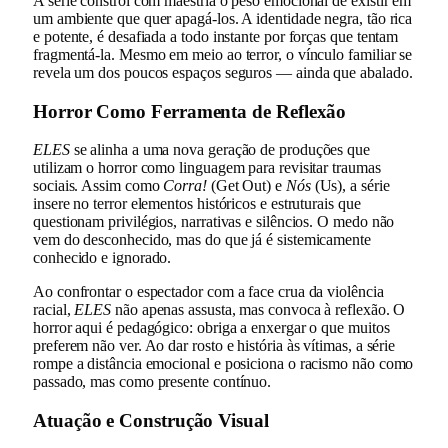
A série constrói com maestria o peso emocional de existir em
um ambiente que quer apagá-los. A identidade negra, tão rica
e potente, é desafiada a todo instante por forças que tentam
fragmentá-la. Mesmo em meio ao terror, o vínculo familiar se
revela um dos poucos espaços seguros — ainda que abalado.
Horror Como Ferramenta de Reflexão
ELES
se alinha a uma nova geração de produções que
utilizam o horror como linguagem para revisitar traumas
sociais. Assim como
Corra!
(Get Out) e
Nós
(Us), a série
insere no terror elementos históricos e estruturais que
questionam privilégios, narrativas e silêncios. O medo não
vem do desconhecido, mas do que já é sistemicamente
conhecido e ignorado.
Ao confrontar o espectador com a face crua da violência
racial,
ELES
não apenas assusta, mas convoca à reflexão. O
horror aqui é pedagógico: obriga a enxergar o que muitos
preferem não ver. Ao dar rosto e história às vítimas, a série
rompe a distância emocional e posiciona o racismo não como
passado, mas como presente contínuo.
Atuação e Construção Visual