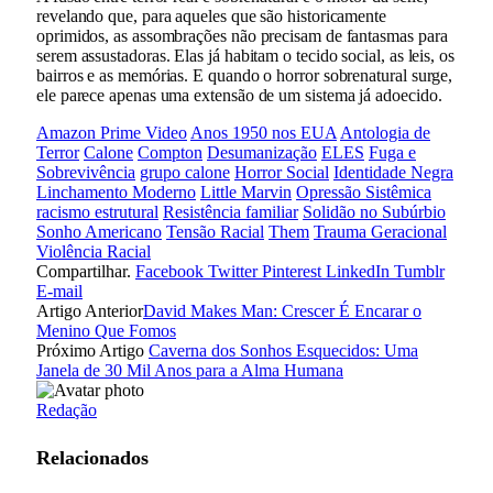
revelando que, para aqueles que são historicamente
oprimidos, as assombrações não precisam de fantasmas para
serem assustadoras. Elas já habitam o tecido social, as leis, os
bairros e as memórias. E quando o horror sobrenatural surge,
ele parece apenas uma extensão de um sistema já adoecido.
Amazon Prime Video
Anos 1950 nos EUA
Antologia de
Terror
Calone
Compton
Desumanização
ELES
Fuga e
Sobrevivência
grupo calone
Horror Social
Identidade Negra
Linchamento Moderno
Little Marvin
Opressão Sistêmica
racismo estrutural
Resistência familiar
Solidão no Subúrbio
Sonho Americano
Tensão Racial
Them
Trauma Geracional
Violência Racial
Compartilhar.
Facebook
Twitter
Pinterest
LinkedIn
Tumblr
E-mail
Artigo Anterior
David Makes Man: Crescer É Encarar o
Menino Que Fomos
Próximo Artigo
Caverna dos Sonhos Esquecidos: Uma
Janela de 30 Mil Anos para a Alma Humana
Redação
Relacionados