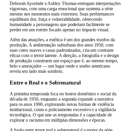
Deborah Ayorinde e Ashley Thomas entregam interpretações
vigorosas, com uma carga emocional que sustenta a série
mesmo nos momentos mais extremos. Suas performances
equilibram dor, força e vulnerabilidade, oferecendo
humanidade a personagens que poderiam facilmente se
perder em um roteiro focado apenas no impacto visual.
Além das atuações, a estética é um dos grandes trunfos da
produção. A ambientação suburbana dos anos 1950, com
suas cores suaves e casas padronizadas, cria um contraste
eficaz com o terror latente. A direção, a fotografia e o design
de produção constroem um espaço que é, ao mesmo tempo,
belo e ameaçador — um lugar onde o sonho americano
revela seu lado mais sombrio.
Entre o Real e o Sobrenatural
A primeira temporada foca no horror doméstico e social da
década de 1950, enquanto a segunda expande a narrativa
para os anos 1990, explorando novas formas de violência
institucional, como o policiamento excessivo e a vigilância
tecnológica. O que une as temporadas é a capacidade de
explorar o racismo em múltiplas dimensões e épocas.
A fusão entre terror real e sobrenatural é o motor da série,