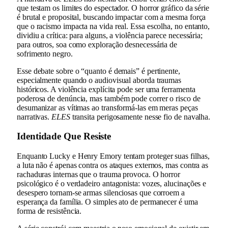
que testam os limites do espectador. O horror gráfico da série
é brutal e proposital, buscando impactar com a mesma força
que o racismo impacta na vida real. Essa escolha, no entanto,
dividiu a crítica: para alguns, a violência parece necessária;
para outros, soa como exploração desnecessária de
sofrimento negro.
Esse debate sobre o “quanto é demais” é pertinente,
especialmente quando o audiovisual aborda traumas
históricos. A violência explícita pode ser uma ferramenta
poderosa de denúncia, mas também pode correr o risco de
desumanizar as vítimas ao transformá-las em meras peças
narrativas.
ELES
transita perigosamente nesse fio de navalha.
Identidade Que Resiste
Enquanto Lucky e Henry Emory tentam proteger suas filhas,
a luta não é apenas contra os ataques externos, mas contra as
rachaduras internas que o trauma provoca. O horror
psicológico é o verdadeiro antagonista: vozes, alucinações e
desespero tornam-se armas silenciosas que corroem a
esperança da família. O simples ato de permanecer é uma
forma de resistência.