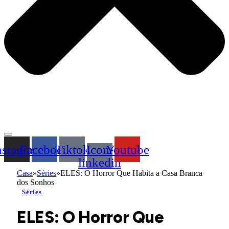
nstagram
Facebook
Tiktok
Icon-
Youtube
linkedin
Casa
»
Séries
»
ELES: O Horror Que Habita a Casa Branca
dos Sonhos
Séries
ELES: O Horror Que