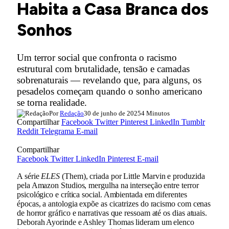
Habita a Casa Branca dos
Sonhos
Um terror social que confronta o racismo
estrutural com brutalidade, tensão e camadas
sobrenaturais — revelando que, para alguns, os
pesadelos começam quando o sonho americano
se torna realidade.
Por
Redação
30 de junho de 2025
4 Minutos
Compartilhar
Facebook
Twitter
Pinterest
LinkedIn
Tumblr
Reddit
Telegrama
E-mail
Compartilhar
Facebook
Twitter
LinkedIn
Pinterest
E-mail
A série
ELES
(Them), criada por Little Marvin e produzida
pela Amazon Studios, mergulha na interseção entre terror
psicológico e crítica social. Ambientada em diferentes
épocas, a antologia expõe as cicatrizes do racismo com cenas
de horror gráfico e narrativas que ressoam até os dias atuais.
Deborah Ayorinde e Ashley Thomas lideram um elenco