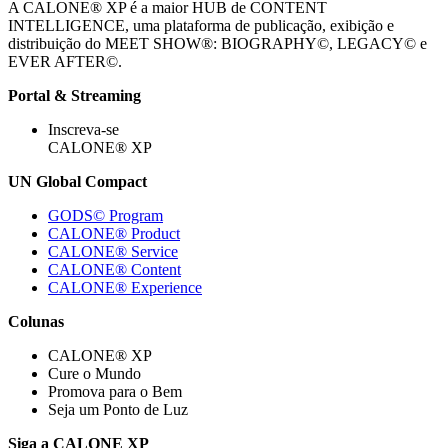
A CALONE® XP é a maior HUB de CONTENT
INTELLIGENCE, uma plataforma de publicação, exibição e
distribuição do MEET SHOW®: BIOGRAPHY©, LEGACY© e
EVER AFTER©.
Portal & Streaming
Inscreva-se
CALONE® XP
UN Global Compact
GODS© Program
CALONE® Product
CALONE® Service
CALONE® Content
CALONE® Experience
Colunas
CALONE® XP
Cure o Mundo
Promova para o Bem
Seja um Ponto de Luz
Siga a CALONE XP