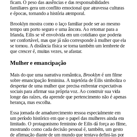
ficam. O peso das ausências e das responsabilidades
familiares gera um conflito emocional que atravessa culturas
e épocas, tornando a história atemporal.
Brooklyn mostra como o laço familiar pode ser ao mesmo
tempo um porto seguro e uma âncora. Ao retornar para a
Irlanda, Eilis se vê envolvida em um cotidiano que poderia
ser confortável, mas que já não corresponde à mulher que ela
se tornou. A distância física se torna também um lembrete de
que crescer é, muitas vezes, se afastar.
Mulher e emancipação
Mais do que uma narrativa romântica,
Brooklyn
é um filme
sobre emancipação feminina. A trajetória de Eilis simboliza o
despertar de uma mulher que precisa enfrentar expectativas
sociais para afirmar sua própria voz. Ao construir sua vida
longe das raízes, ela aprende que pertencimento não é apenas
herança, mas escolha.
Essa jornada de amadurecimento ressoa especialmente em
um período histórico em que o papel das mulheres ainda era
limitado. O protagonismo feminino de Eilis dá força ao filme,
mostrando como cada decisão pessoal é, também, um gesto
de afirmação diante de um mundo que tentava defini-las por