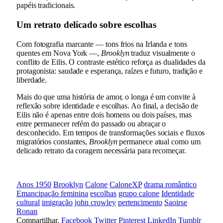
papéis tradicionais.
Um retrato delicado sobre escolhas
Com fotografia marcante — tons frios na Irlanda e tons
quentes em Nova York —,
Brooklyn
traduz visualmente o
conflito de Eilis. O contraste estético reforça as dualidades da
protagonista: saudade e esperança, raízes e futuro, tradição e
liberdade.
Mais do que uma história de amor, o longa é um convite à
reflexão sobre identidade e escolhas. Ao final, a decisão de
Eilis não é apenas entre dois homens ou dois países, mas
entre permanecer refém do passado ou abraçar o
desconhecido. Em tempos de transformações sociais e fluxos
migratórios constantes,
Brooklyn
permanece atual como um
delicado retrato da coragem necessária para recomeçar.
Anos 1950
Brooklyn
Calone
CaloneXP
drama romântico
Emancipação feminina
escolhas
grupo calone
Identidade
cultural
imigração
john crowley
pertencimento
Saoirse
Ronan
Compartilhar.
Facebook
Twitter
Pinterest
LinkedIn
Tumblr