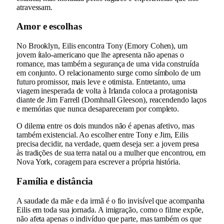
atravessam.
Amor e escolhas
No Brooklyn, Eilis encontra Tony (Emory Cohen), um
jovem ítalo-americano que lhe apresenta não apenas o
romance, mas também a segurança de uma vida construída
em conjunto. O relacionamento surge como símbolo de um
futuro promissor, mais leve e otimista. Entretanto, uma
viagem inesperada de volta à Irlanda coloca a protagonista
diante de Jim Farrell (Domhnall Gleeson), reacendendo laços
e memórias que nunca desapareceram por completo.
O dilema entre os dois mundos não é apenas afetivo, mas
também existencial. Ao escolher entre Tony e Jim, Eilis
precisa decidir, na verdade, quem deseja ser: a jovem presa
às tradições de sua terra natal ou a mulher que encontrou, em
Nova York, coragem para escrever a própria história.
Família e distância
A saudade da mãe e da irmã é o fio invisível que acompanha
Eilis em toda sua jornada. A imigração, como o filme expõe,
não afeta apenas o indivíduo que parte, mas também os que