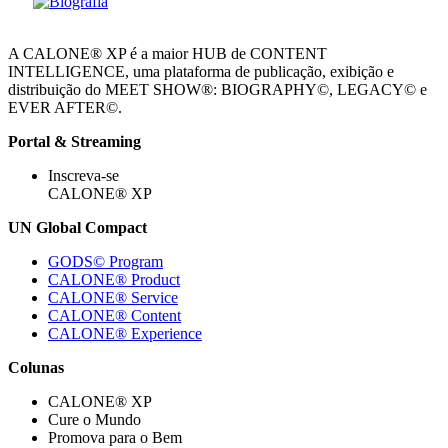
A CALONE® XP é a maior HUB de CONTENT
INTELLIGENCE, uma plataforma de publicação, exibição e
distribuição do MEET SHOW®: BIOGRAPHY©, LEGACY© e
EVER AFTER©.
Portal & Streaming
Inscreva-se
CALONE® XP
UN Global Compact
GODS© Program
CALONE® Product
CALONE® Service
CALONE® Content
CALONE® Experience
Colunas
CALONE® XP
Cure o Mundo
Promova para o Bem