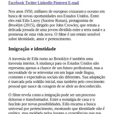
Facebook
Twitter
LinkedIn
Pinterest
E-mail
Nos anos 1950, milhares de europeus cruzaram o oceano em
busca de novas oportunidades nos Estados Unidos. Entre
eles está Eilis Lacey (Saoirse Ronan), protagonista de
Brooklyn
(2015), dirigido por John Crowley, que retrata a
delicada jornada de uma jovem dividida entre a terra natal e a
promessa de uma vida nova. O filme é um retrato sensível
sobre identidade, amor e pertencimento.
Imigração e identidade
A travessia de Eilis rumo ao Brooklyn é também uma
travessia interior. A mudança para os Estados Unidos não
representa apenas a chance de um futuro profissional, mas a
necessidade de se reinventar em um lugar onde língua,
costumes e expectativas sociais são diferentes. Sua adaptação
é marcada pela solidão inicial, mas também pelo crescimento
pessoal que nasce da coragem de se abrir ao desconhecido.
O filme revela como a imigração pode ser um processo
doloroso e transformador. Entre a nostalgia de casa e o
fascínio por novas possibilidades, Eilis encarna a busca
universal por pertencimento, mostrando que identidade não é
estática, mas moldada pelos lugares e experiências que nos