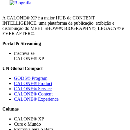
A CALONE® XP é a maior HUB de CONTENT
INTELLIGENCE, uma plataforma de publicação, exibição e
distribuição do MEET SHOW®: BIOGRAPHY©, LEGACY© e
EVER AFTER©.
Portal & Streaming
Inscreva-se
CALONE® XP
UN Global Compact
GODS© Program
CALONE® Product
CALONE® Service
CALONE® Content
CALONE® Experience
Colunas
CALONE® XP
Cure o Mundo
Promova para o Bem