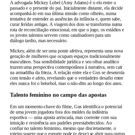
A advogada Mickey Lobel (Amy Adams) é o elo entre o
passado e o presente do pai. Inicialmente distante, ela decide
acompanhá-lo em sua última missão como olheiro, numa
tentativa de entender as ausências da infância e, quem sabe,
curar feridas antigas. A viagem dos dois se transforma numa
rota de reconciliação emocional, em que o jogo, os estádios e
os jovens talentos servem como catalisadores para um
diálogo tardio, mas necessário.
Mickey, além de ser uma ponte afetiva, representa uma nova
geração de mulheres que ocupam espaços tradicionalmente
masculinos. Sua sensibilidade jurídica e seu olhar analítico
trazem uma perspectiva contemporânea à narrativa, sem cair
na armadilha da frieza. A relação entre ela e Gus se desenrola
com tensão e afeto, revelando que o verdadeiro desafio entre
eles nunca foi o beisebol, mas o não-dito ao longo dos anos.
Talento feminino no campo das apostas
Em um momento-chave do filme, Gus identifica o potencial
de uma jovem jogadora fora dos moldes da indústria
esportiva — uma aposta arriscada, mas coerente com sua
intuição e resistência aos padrões preestabelecidos. Ao
confiar no talento feminino, mesmo que discretamente, o
roteiro sugere que o esporte pode (e deve) se abrir para outras