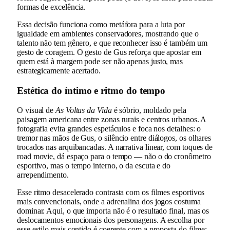
formas de excelência.
Essa decisão funciona como metáfora para a luta por
igualdade em ambientes conservadores, mostrando que o
talento não tem gênero, e que reconhecer isso é também um
gesto de coragem. O gesto de Gus reforça que apostar em
quem está à margem pode ser não apenas justo, mas
estrategicamente acertado.
Estética do íntimo e ritmo do tempo
O visual de
As Voltas da Vida
é sóbrio, moldado pela
paisagem americana entre zonas rurais e centros urbanos. A
fotografia evita grandes espetáculos e foca nos detalhes: o
tremor nas mãos de Gus, o silêncio entre diálogos, os olhares
trocados nas arquibancadas. A narrativa linear, com toques de
road movie, dá espaço para o tempo — não o do cronômetro
esportivo, mas o tempo interno, o da escuta e do
arrependimento.
Esse ritmo desacelerado contrasta com os filmes esportivos
mais convencionais, onde a adrenalina dos jogos costuma
dominar. Aqui, o que importa não é o resultado final, mas os
deslocamentos emocionais dos personagens. A escolha por
esse estilo mais contido é coerente com a proposta do filme: