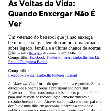
As Voltas da Vida:
Quando Enxergar Não É
Ver
Um veterano do beisebol que já não enxerga
bem, mas enxerga além do campo: uma jornada
sobre legado, família e a última chance de acertar.
Por
Redação
7 de agosto de 2025
4 Minutos
Compartilhar
Facebook
Twitter
Pinterest
LinkedIn
Tumblr
Reddit
Telegrama
E-mail
Compartilhar
Facebook
Twitter
LinkedIn
Pinterest
E-mail
As Voltas da Vida
é mais do que um drama esportivo. Sob a
direção de Robert Lorenz e protagonizado por Clint
Eastwood, o filme transforma o beisebol em pano de fundo
para uma história de reconciliação, envelhecimento e
reconhecimento tardio. Através da conexão entre um pai em
declínio e uma filha em ascensão, a narrativa convida o
público a repensar o que significa realmente “ver” — dentro