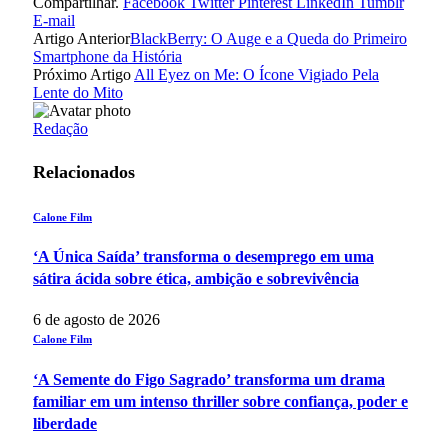
Compartilhar.
Facebook
Twitter
Pinterest
LinkedIn
Tumblr
E-mail
Artigo Anterior
BlackBerry: O Auge e a Queda do Primeiro
Smartphone da História
Próximo Artigo
All Eyez on Me: O Ícone Vigiado Pela
Lente do Mito
Redação
Relacionados
Calone Film
‘A Única Saída’ transforma o desemprego em uma
sátira ácida sobre ética, ambição e sobrevivência
6 de agosto de 2026
Calone Film
‘A Semente do Figo Sagrado’ transforma um drama
familiar em um intenso thriller sobre confiança, poder e
liberdade