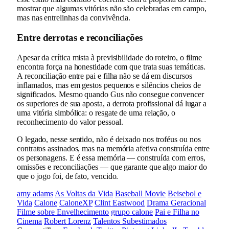
mostrar que algumas vitórias não são celebradas em campo,
mas nas entrelinhas da convivência.
Entre derrotas e reconciliações
Apesar da crítica mista à previsibilidade do roteiro, o filme
encontra força na honestidade com que trata suas temáticas.
A reconciliação entre pai e filha não se dá em discursos
inflamados, mas em gestos pequenos e silêncios cheios de
significados. Mesmo quando Gus não consegue convencer
os superiores de sua aposta, a derrota profissional dá lugar a
uma vitória simbólica: o resgate de uma relação, o
reconhecimento do valor pessoal.
O legado, nesse sentido, não é deixado nos troféus ou nos
contratos assinados, mas na memória afetiva construída entre
os personagens. E é essa memória — construída com erros,
omissões e reconciliações — que garante que algo maior do
que o jogo foi, de fato, vencido.
amy adams
As Voltas da Vida
Baseball Movie
Beisebol e
Vida
Calone
CaloneXP
Clint Eastwood
Drama Geracional
Filme sobre Envelhecimento
grupo calone
Pai e Filha no
Cinema
Robert Lorenz
Talentos Subestimados