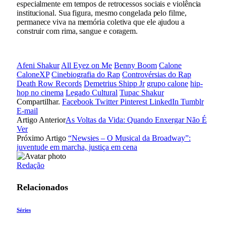
especialmente em tempos de retrocessos sociais e violência
institucional. Sua figura, mesmo congelada pelo filme,
permanece viva na memória coletiva que ele ajudou a
construir com rima, sangue e coragem.
Afeni Shakur
All Eyez on Me
Benny Boom
Calone
CaloneXP
Cinebiografia do Rap
Controvérsias do Rap
Death Row Records
Demetrius Shipp Jr
grupo calone
hip-
hop no cinema
Legado Cultural
Tupac Shakur
Compartilhar.
Facebook
Twitter
Pinterest
LinkedIn
Tumblr
E-mail
Artigo Anterior
As Voltas da Vida: Quando Enxergar Não É
Ver
Próximo Artigo
“Newsies – O Musical da Broadway”:
juventude em marcha, justiça em cena
Redação
Relacionados
Séries