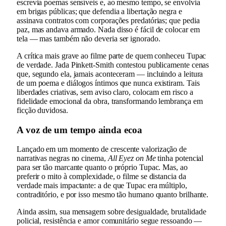
escrevia poemas sensíveis e, ao mesmo tempo, se envolvia
em brigas públicas; que defendia a libertação negra e
assinava contratos com corporações predatórias; que pedia
paz, mas andava armado. Nada disso é fácil de colocar em
tela — mas também não deveria ser ignorado.
A crítica mais grave ao filme parte de quem conheceu Tupac
de verdade. Jada Pinkett-Smith contestou publicamente cenas
que, segundo ela, jamais aconteceram — incluindo a leitura
de um poema e diálogos íntimos que nunca existiram. Tais
liberdades criativas, sem aviso claro, colocam em risco a
fidelidade emocional da obra, transformando lembrança em
ficção duvidosa.
A voz de um tempo ainda ecoa
Lançado em um momento de crescente valorização de
narrativas negras no cinema,
All Eyez on Me
tinha potencial
para ser tão marcante quanto o próprio Tupac. Mas, ao
preferir o mito à complexidade, o filme se distancia da
verdade mais impactante: a de que Tupac era múltiplo,
contraditório, e por isso mesmo tão humano quanto brilhante.
Ainda assim, sua mensagem sobre desigualdade, brutalidade
policial, resistência e amor comunitário segue ressoando —