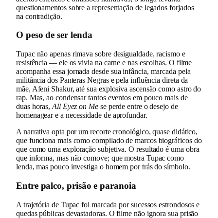
questionamentos sobre a representação de legados forjados
na contradição.
O peso de ser lenda
Tupac não apenas rimava sobre desigualdade, racismo e
resistência — ele os vivia na carne e nas escolhas. O filme
acompanha essa jornada desde sua infância, marcada pela
militância dos Panteras Negras e pela influência direta da
mãe, Afeni Shakur, até sua explosiva ascensão como astro do
rap. Mas, ao condensar tantos eventos em pouco mais de
duas horas,
All Eyez on Me
se perde entre o desejo de
homenagear e a necessidade de aprofundar.
A narrativa opta por um recorte cronológico, quase didático,
que funciona mais como compilado de marcos biográficos do
que como uma exploração subjetiva. O resultado é uma obra
que informa, mas não comove; que mostra Tupac como
lenda, mas pouco investiga o homem por trás do símbolo.
Entre palco, prisão e paranoia
A trajetória de Tupac foi marcada por sucessos estrondosos e
quedas públicas devastadoras. O filme não ignora sua prisão