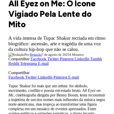
All Eyez on Me: O Ícone
Vigiado Pela Lente do
Mito
A vida intensa de Tupac Shakur recriada em ritmo
biográfico: ascensão, arte e tragédia de uma voz
da cultura hip-hop que não se calou.
Por
Redação
7 de agosto de 2025
4 Minutos
Compartilhar
Facebook
Twitter
Pinterest
LinkedIn
Tumblr
Reddit
Telegrama
E-mail
Compartilhar
Facebook
Twitter
LinkedIn
Pinterest
E-mail
Tupac Shakur foi mais que um artista: foi símbolo,
movimento, conflito e poesia em estado bruto.
All Eyez on
Me
, cinebiografia dirigida por Benny Boom, tenta reconstruir
a trajetória de um dos nomes mais influentes da música negra
norte-americana, mas tropeça ao transformar uma figura
complexa em um mosaico de eventos apressados. Entre
acertos estéticos e omissões narrativas, o longa levanta