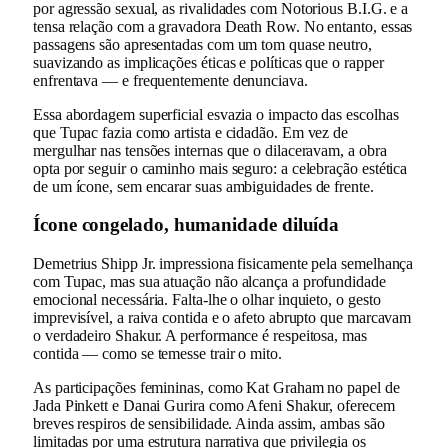
por agressão sexual, as rivalidades com Notorious B.I.G. e a
tensa relação com a gravadora Death Row. No entanto, essas
passagens são apresentadas com um tom quase neutro,
suavizando as implicações éticas e políticas que o rapper
enfrentava — e frequentemente denunciava.
Essa abordagem superficial esvazia o impacto das escolhas
que Tupac fazia como artista e cidadão. Em vez de
mergulhar nas tensões internas que o dilaceravam, a obra
opta por seguir o caminho mais seguro: a celebração estética
de um ícone, sem encarar suas ambiguidades de frente.
Ícone congelado, humanidade diluída
Demetrius Shipp Jr. impressiona fisicamente pela semelhança
com Tupac, mas sua atuação não alcança a profundidade
emocional necessária. Falta-lhe o olhar inquieto, o gesto
imprevisível, a raiva contida e o afeto abrupto que marcavam
o verdadeiro Shakur. A performance é respeitosa, mas
contida — como se temesse trair o mito.
As participações femininas, como Kat Graham no papel de
Jada Pinkett e Danai Gurira como Afeni Shakur, oferecem
breves respiros de sensibilidade. Ainda assim, ambas são
limitadas por uma estrutura narrativa que privilegia os