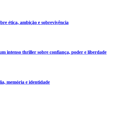
bre ética, ambição e sobrevivência
 intenso thriller sobre confiança, poder e liberdade
lia, memória e identidade