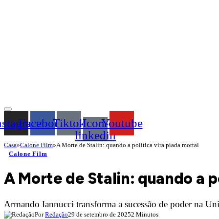
nstagram
Facebook
Tiktok
Icon-
Youtube
linkedin
Casa
»
Calone Film
»
A Morte de Stalin: quando a política vira piada mortal
Calone Film
A Morte de Stalin: quando a po
Armando Iannucci transforma a sucessão de poder na Uniã
Por
Redação
29 de setembro de 2025
2 Minutos