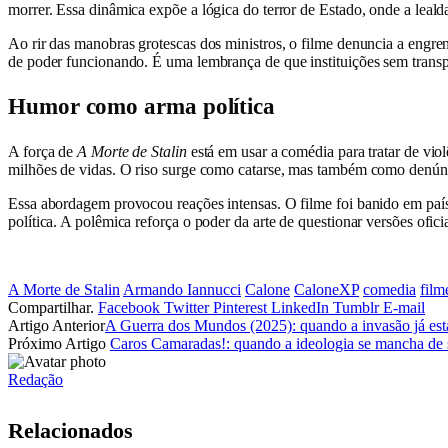
morrer. Essa dinâmica expõe a lógica do terror de Estado, onde a leal
Ao rir das manobras grotescas dos ministros, o filme denuncia a engre
de poder funcionando. É uma lembrança de que instituições sem transp
Humor como arma política
A força de
A Morte de Stalin
está em usar a comédia para tratar de viol
milhões de vidas. O riso surge como catarse, mas também como denúnc
Essa abordagem provocou reações intensas. O filme foi banido em paíse
política. A polêmica reforça o poder da arte de questionar versões oficia
A Morte de Stalin
Armando Iannucci
Calone
CaloneXP
comedia
film
Compartilhar.
Facebook
Twitter
Pinterest
LinkedIn
Tumblr
E-mail
Artigo Anterior
A Guerra dos Mundos (2025): quando a invasão já est
Próximo Artigo
Caros Camaradas!: quando a ideologia se mancha de
Redação
Relacionados