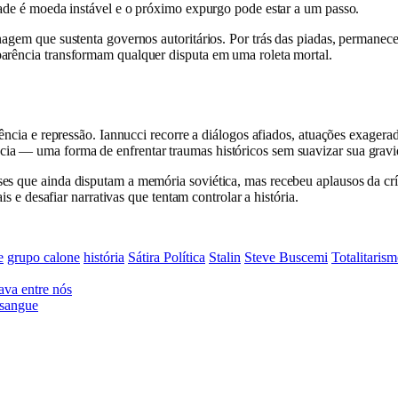
dade é moeda instável e o próximo expurgo pode estar a um passo.
nagem que sustenta governos autoritários. Por trás das piadas, permane
arência transformam qualquer disputa em uma roleta mortal.
ência e repressão. Iannucci recorre a diálogos afiados, atuações exagera
ia — uma forma de enfrentar traumas históricos sem suavizar sua gravi
s que ainda disputam a memória soviética, mas recebeu aplausos da crít
is e desafiar narrativas que tentam controlar a história.
e
grupo calone
história
Sátira Política
Stalin
Steve Buscemi
Totalitaris
ava entre nós
 sangue