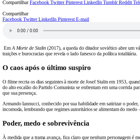
Compartilhar
Facebook
Twitter
Pinterest
LinkedIn
Tumblr
Reddit
Tel
Compartilhar
Facebook
Twitter
LinkedIn
Pinterest
E-mail
Em
A Morte de Stalin
(2017), a queda do ditador soviético abre um vá
traições e burocracias que revela o lado farsesco da política totalitária.
O caos após o último suspiro
O filme recria os dias seguintes à morte de Josef Stalin em 1953, qu
do alto escalão do Partido Comunista se enfrentam em uma corrida para
que sua presença.
Armando Iannucci, conhecido por sua habilidade em satirizar o poder,
incomoda, lembrando que regimes autoritários se alimentam do medo 
Poder, medo e sobrevivência
À medida que a trama avança, fica claro que nenhum personagem é mov