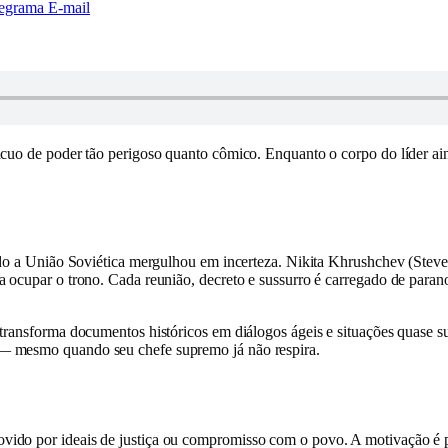
egrama
E-mail
cuo de poder tão perigoso quanto cômico. Enquanto o corpo do líder aind
ando a União Soviética mergulhou em incerteza. Nikita Khrushchev (Ste
 ocupar o trono. Cada reunião, decreto e sussurro é carregado de paran
 transforma documentos históricos em diálogos ágeis e situações quase 
— mesmo quando seu chefe supremo já não respira.
ido por ideais de justiça ou compromisso com o povo. A motivação é p