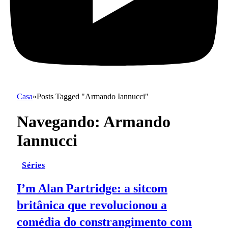
Casa
»
Posts Tagged "Armando Iannucci"
Navegando:
Armando
Iannucci
Séries
I’m Alan Partridge: a sitcom
britânica que revolucionou a
comédia do constrangimento com