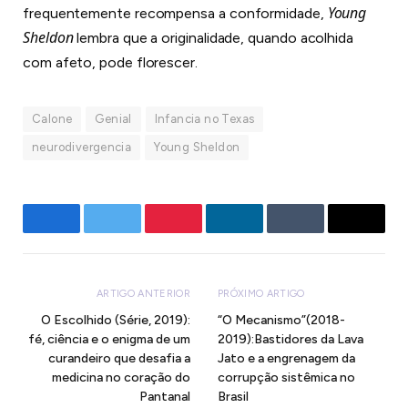
Young
frequentemente recompensa a conformidade,
Sheldon
lembra que a originalidade, quando acolhida
com afeto, pode florescer.
Calone
Genial
Infancia no Texas
neurodivergencia
Young Sheldon
Facebook
Twitter
Pinterest
LinkedIn
Tumblr
E-
mail
ARTIGO ANTERIOR
PRÓXIMO ARTIGO
O Escolhido (Série, 2019):
“O Mecanismo”(2018-
fé, ciência e o enigma de um
2019):Bastidores da Lava
curandeiro que desafia a
Jato e a engrenagem da
medicina no coração do
corrupção sistêmica no
Pantanal
Brasil