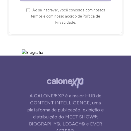
Ao se inscrever, você concorda com nossos
termos e com nosso acordo de
Política de
Privacidade
.
A CALONE® XP é a maior HUB de
CONTENT INTELLIGENCE, uma
plataforma de publicação, exibição e
distribuição do MEET SHOW®:
BIOGRAPHY©, LEGACY© e EVER
AFTER©.