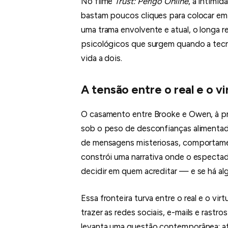
No filme
Trust: Perigo Online
, a intimi
bastam poucos cliques para colocar e
uma trama envolvente e atual, o longa r
psicológicos que surgem quando a tecno
vida a dois.
A tensão entre o real e o vi
O casamento entre Brooke e Owen, à pr
sob o peso de desconfianças alimentada
de mensagens misteriosas, comportam
constrói uma narrativa onde o especta
decidir em quem acreditar — e se há al
Essa fronteira turva entre o real e o vir
trazer as redes sociais, e-mails e rastr
levanta uma questão contemporânea: a