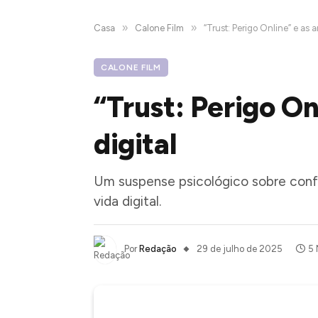
»
»
Casa
Calone Film
“Trust: Perigo Online” e as 
CALONE FILM
“Trust: Perigo On
digital
Um suspense psicológico sobre confia
vida digital.
Por
Redação
29 de julho de 2025
5 