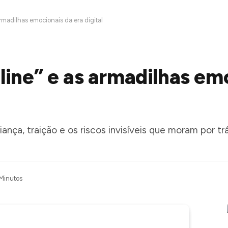
armadilhas emocionais da era digital
line” e as armadilhas em
nça, traição e os riscos invisíveis que moram por trá
Minutos