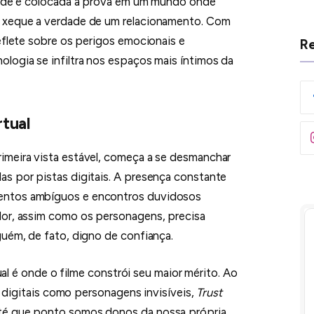
dade é colocada à prova em um mundo onde
m xeque a verdade de um relacionamento. Com
eflete sobre os perigos emocionais e
Re
logia se infiltra nos espaços mais íntimos da
rtual
imeira vista estável, começa a se desmanchar
s por pistas digitais. A presença constante
entos ambíguos e encontros duvidosos
dor, assim como os personagens, precisa
guém, de fato, digno de confiança.
tual é onde o filme constrói seu maior mérito. Ao
os digitais como personagens invisíveis,
Trust
té que ponto somos donos da nossa própria