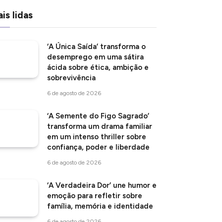
is lidas
‘A Única Saída’ transforma o
desemprego em uma sátira
ácida sobre ética, ambição e
sobrevivência
6 de agosto de 2026
‘A Semente do Figo Sagrado’
transforma um drama familiar
em um intenso thriller sobre
confiança, poder e liberdade
6 de agosto de 2026
‘A Verdadeira Dor’ une humor e
emoção para refletir sobre
família, memória e identidade
6 de agosto de 2026