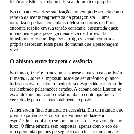
histórias distintas, cada uma buscando um tom próprio.
No entanto, essa desorganização também pode ser lida como
reflexo da mente fragmentada da protagonista — uma
narrativa espelhada em colapso. Mesmo confuso, o filme
encontra respiro em sua tensão constante, sustentada quase
inteiramente pela presença magnética de Turner. Ela
transforma o roteiro disperso em algo visceral, como se a
própria desordem fosse parte do trauma que a personagem
vive.
O abismo entre imagem e essência
No fundo,
Trust
é menos um suspense e mais uma confissão
filmada. É sobre a impossibilidade de ser autêntico quando
todos observam, sobre o medo de ser esquecido e o terror de
ser lembrado pelas razões erradas. A cabana onde Lauren se
esconde funciona como metáfora do eu contemporâneo:
cercado de paredes, mas totalmente exposto.
A mensagem final é amarga e necessária. Em um mundo que
premia aparências e transforma vulnerabilidade em
espetáculo, a confiança se torna um risco — e a verdade, um
luxo. O filme termina sem respostas, apenas com o eco de
uma pergunta que nos persegue fora da tela: o que ainda é