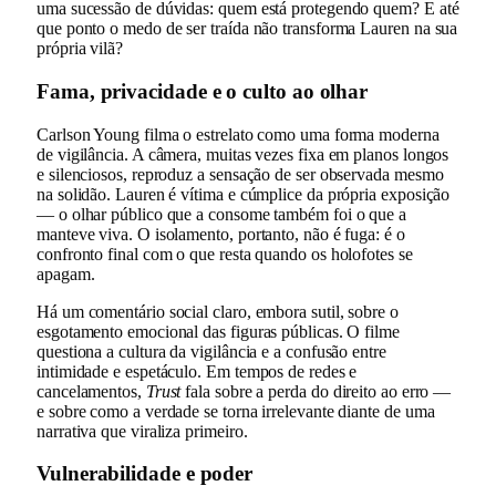
uma sucessão de dúvidas: quem está protegendo quem? E até
que ponto o medo de ser traída não transforma Lauren na sua
própria vilã?
Fama, privacidade e o culto ao olhar
Carlson Young filma o estrelato como uma forma moderna
de vigilância. A câmera, muitas vezes fixa em planos longos
e silenciosos, reproduz a sensação de ser observada mesmo
na solidão. Lauren é vítima e cúmplice da própria exposição
— o olhar público que a consome também foi o que a
manteve viva. O isolamento, portanto, não é fuga: é o
confronto final com o que resta quando os holofotes se
apagam.
Há um comentário social claro, embora sutil, sobre o
esgotamento emocional das figuras públicas. O filme
questiona a cultura da vigilância e a confusão entre
intimidade e espetáculo. Em tempos de redes e
cancelamentos,
Trust
fala sobre a perda do direito ao erro —
e sobre como a verdade se torna irrelevante diante de uma
narrativa que viraliza primeiro.
Vulnerabilidade e poder