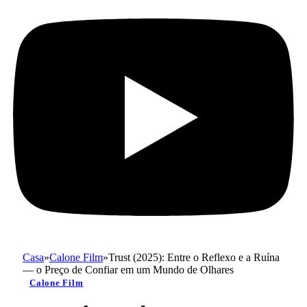
Casa
»
Calone Film
»
Trust (2025): Entre o Reflexo e a Ruína
— o Preço de Confiar em um Mundo de Olhares
Calone Film