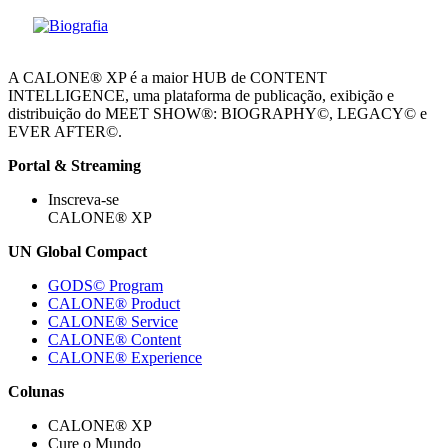
A CALONE® XP é a maior HUB de CONTENT
INTELLIGENCE, uma plataforma de publicação, exibição e
distribuição do MEET SHOW®: BIOGRAPHY©, LEGACY© e
EVER AFTER©.
Portal & Streaming
Inscreva-se
CALONE® XP
UN Global Compact
GODS© Program
CALONE® Product
CALONE® Service
CALONE® Content
CALONE® Experience
Colunas
CALONE® XP
Cure o Mundo