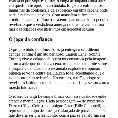
Estrelado por Sophie Turner, o longa acompanha uma atriz
em queda livre após um escândalo, forçada a enfrentar os
fantasmas da confiança e da exposição em uma cabana onde
nada é realmente privado. Com atmosfera sufocante e
estética elegante, o filme oscila entre paranoia e introspecção,
revelando que a verdadeira ameaça raramente vem de fora —
mas das relações que insistimos em acreditar seguras.
O jogo da confiança
O próprio título do filme,
Trust
, já entrega o seu dilema
central: confiar é um ato perigoso. Lauren Lane (Sophie
Turner) vive o colapso de quem foi construída pela imagem
— uma atriz que domina a cena, mas perde o controle sobre
a própria vida. Quando o escândalo explode e a opinião
pública se volta contra ela, Lauren foge, acreditando que o
isolamento trará redenção. No entanto, o refúgio logo se
revela um labirinto emocional, onde a confiança se torna uma
moeda falsificada.
O roteiro de Gigi Levangie brinca com essa dualidade entre
crença e manipulação. Cada personagem — do misterioso
Darren (Rhys Coiro) ao ambíguo Peter (Billy Campbell) —
representa um tipo de ameaça disfarçada de proximidade. O
que deveria ser um reencontro com a paz se transforma em