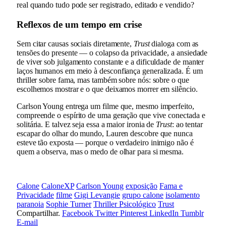
real quando tudo pode ser registrado, editado e vendido?
Reflexos de um tempo em crise
Sem citar causas sociais diretamente,
Trust
dialoga com as
tensões do presente — o colapso da privacidade, a ansiedade
de viver sob julgamento constante e a dificuldade de manter
laços humanos em meio à desconfiança generalizada. É um
thriller sobre fama, mas também sobre nós: sobre o que
escolhemos mostrar e o que deixamos morrer em silêncio.
Carlson Young entrega um filme que, mesmo imperfeito,
compreende o espírito de uma geração que vive conectada e
solitária. E talvez seja essa a maior ironia de
Trust
: ao tentar
escapar do olhar do mundo, Lauren descobre que nunca
esteve tão exposta — porque o verdadeiro inimigo não é
quem a observa, mas o medo de olhar para si mesma.
Calone
CaloneXP
Carlson Young
exposição
Fama e
Privacidade
filme
Gigi Levangie
grupo calone
isolamento
paranoia
Sophie Turner
Thriller Psicológico
Trust
Compartilhar.
Facebook
Twitter
Pinterest
LinkedIn
Tumblr
E-mail