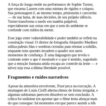
A força do longa reside na performance de Sophie Turner,
que encarna Lauren com uma mistura de rigidez e colapso.
Sua personagem é, ao mesmo tempo, prisioneira e carcereira
— de sua fama, de suas decisões, de seu próprio silêncio.
Turner transforma o medo em matéria palpável,
especialmente nas cenas em que o som do ambiente se
confunde com ruídos da mente.
Esse jogo entre vulnerabilidade e poder também se reflete na
construção visual. O diretor de fotografia Alejandro Martínez
utiliza paletas frias e sombras cerradas para retratar a solidão,
enquanto tons quentes invadem o quadro nos raros
momentos de confiança. É uma linguagem que revela o
contraste entre o que é mostrado e o que é sentido, sugerindo
que a emoção humana ainda escapa ao controle da lente — e
talvez seja essa a última liberdade possível.
Fragmentos e ruídos narrativos
Apesar da atmosfera envolvente,
Trust
peca na execução. A
montagem de Louis Cioffi alterna ritmos de forma irregular, e
algumas subtramas parecem dissolver-se sem conclusão. A
crítica foi unânime em apontar que o filme tenta abraçar mais
do que consegue: há momentos em que parece assistir a três