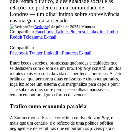
que retrata o tráfico, a desigualdade social e as
relações de poder em uma comunidade de
Londres — um olhar íntimo sobre sobrevivência
nas margens da sociedade.
Por
Redação
9 de julho de 2025
4 Minutos
Compartilhar
Facebook
Twitter
Pinterest
LinkedIn
Tumblr
Reddit
Telegrama
E-mail
Compartilhar
Facebook
Twitter
LinkedIn
Pinterest
E-mail
Entre becos estreitos, promessas quebradas e lealdades que
se desfazem com o som de um tiro,
Top Boy
constrói um dos
retratos mais viscerais da vida nas periferias londrinas. A série
britânica, que percorreu duas emissoras e cinco temporadas,
joga luz sobre um sistema que marginaliza para depois punir
— e sobre os que, entre perdas e escolhas impossíveis,
tentam encontrar alguma forma de vencer.
Tráfico como economia paralela
A Summerhouse Estate, coração narrativo de
Top Boy
, é
mais que um cenário: é o reflexo de uma política pública
negligente e de estruturas que empurram os jovens para o