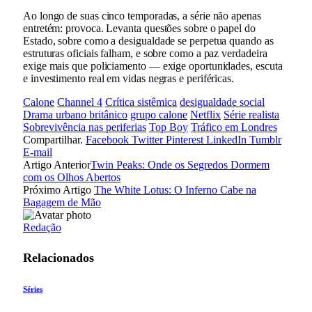
Ao longo de suas cinco temporadas, a série não apenas
entretém: provoca. Levanta questões sobre o papel do
Estado, sobre como a desigualdade se perpetua quando as
estruturas oficiais falham, e sobre como a paz verdadeira
exige mais que policiamento — exige oportunidades, escuta
e investimento real em vidas negras e periféricas.
Calone
Channel 4
Crítica sistêmica
desigualdade social
Drama urbano britânico
grupo calone
Netflix
Série realista
Sobrevivência nas periferias
Top Boy
Tráfico em Londres
Compartilhar.
Facebook
Twitter
Pinterest
LinkedIn
Tumblr
E-mail
Artigo Anterior
Twin Peaks: Onde os Segredos Dormem
com os Olhos Abertos
Próximo Artigo
The White Lotus: O Inferno Cabe na
Bagagem de Mão
Redação
Relacionados
Séries