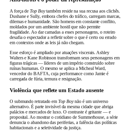
A força de
Top Boy
também reside na sua recusa aos clichês.
Dushane e Sully, embora chefes do tráfico, carregam marcas,
dilemas e humanidade. São homens em constante conflito,
moldados por um ambiente hostil que não permite
fragilidade. Ao dar camadas a esses personagens, o roteiro
desafia o espectador a refletir sobre o que é certo ou errado
em contextos onde as leis já não chegam.
Esse esforço é ampliado por atuações viscerais. Ashley
Walters e Kane Robinson transformam seus personagens em
figuras trágicas — líderes de um império construído sobre
ruínas humanas. O mesmo se aplica a Micheal Ward,
vencedor do BAFTA, cuja performance como Jamie é
carregada de fúria, ternura e resignação.
Violência que reflete um Estado ausente
O submundo retratado em
Top Boy
não é um universo
alternativo. É parte invisível da mesma cidade que abriga
palácios e mercados de luxo. O contraste é gritante — e
proposital. Ao mostrar o cotidiano de Summerhouse, a série
denuncia o abandono das periferias, a falência das políticas
habitacionais e a seletividade da justiça.