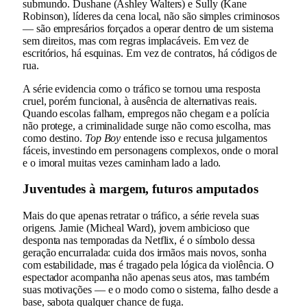
submundo. Dushane (Ashley Walters) e Sully (Kane
Robinson), líderes da cena local, não são simples criminosos
— são empresários forçados a operar dentro de um sistema
sem direitos, mas com regras implacáveis. Em vez de
escritórios, há esquinas. Em vez de contratos, há códigos de
rua.
A série evidencia como o tráfico se tornou uma resposta
cruel, porém funcional, à ausência de alternativas reais.
Quando escolas falham, empregos não chegam e a polícia
não protege, a criminalidade surge não como escolha, mas
como destino.
Top Boy
entende isso e recusa julgamentos
fáceis, investindo em personagens complexos, onde o moral
e o imoral muitas vezes caminham lado a lado.
Juventudes à margem, futuros amputados
Mais do que apenas retratar o tráfico, a série revela suas
origens. Jamie (Micheal Ward), jovem ambicioso que
desponta nas temporadas da Netflix, é o símbolo dessa
geração encurralada: cuida dos irmãos mais novos, sonha
com estabilidade, mas é tragado pela lógica da violência. O
espectador acompanha não apenas seus atos, mas também
suas motivações — e o modo como o sistema, falho desde a
base, sabota qualquer chance de fuga.