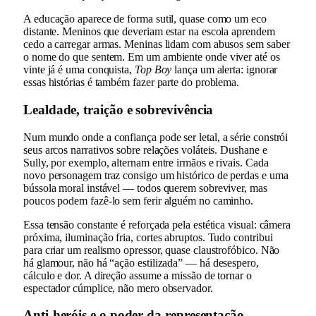
A educação aparece de forma sutil, quase como um eco
distante. Meninos que deveriam estar na escola aprendem
cedo a carregar armas. Meninas lidam com abusos sem saber
o nome do que sentem. Em um ambiente onde viver até os
vinte já é uma conquista,
Top Boy
lança um alerta: ignorar
essas histórias é também fazer parte do problema.
Lealdade, traição e sobrevivência
Num mundo onde a confiança pode ser letal, a série constrói
seus arcos narrativos sobre relações voláteis. Dushane e
Sully, por exemplo, alternam entre irmãos e rivais. Cada
novo personagem traz consigo um histórico de perdas e uma
bússola moral instável — todos querem sobreviver, mas
poucos podem fazê-lo sem ferir alguém no caminho.
Essa tensão constante é reforçada pela estética visual: câmera
próxima, iluminação fria, cortes abruptos. Tudo contribui
para criar um realismo opressor, quase claustrofóbico. Não
há glamour, não há “ação estilizada” — há desespero,
cálculo e dor. A direção assume a missão de tornar o
espectador cúmplice, não mero observador.
Anti-heróis e o poder da representação