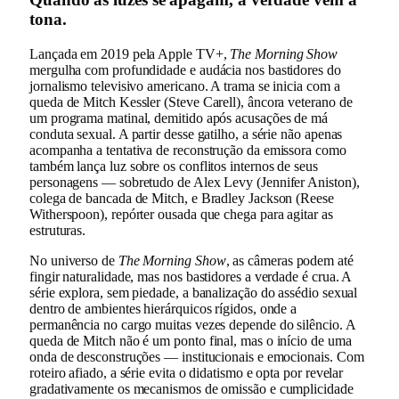
tona.
Lançada em 2019 pela Apple TV+,
The Morning Show
mergulha com profundidade e audácia nos bastidores do
jornalismo televisivo americano. A trama se inicia com a
queda de Mitch Kessler (Steve Carell), âncora veterano de
um programa matinal, demitido após acusações de má
conduta sexual. A partir desse gatilho, a série não apenas
acompanha a tentativa de reconstrução da emissora como
também lança luz sobre os conflitos internos de seus
personagens — sobretudo de Alex Levy (Jennifer Aniston),
colega de bancada de Mitch, e Bradley Jackson (Reese
Witherspoon), repórter ousada que chega para agitar as
estruturas.
No universo de
The Morning Show
, as câmeras podem até
fingir naturalidade, mas nos bastidores a verdade é crua. A
série explora, sem piedade, a banalização do assédio sexual
dentro de ambientes hierárquicos rígidos, onde a
permanência no cargo muitas vezes depende do silêncio. A
queda de Mitch não é um ponto final, mas o início de uma
onda de desconstruções — institucionais e emocionais. Com
roteiro afiado, a série evita o didatismo e opta por revelar
gradativamente os mecanismos de omissão e cumplicidade