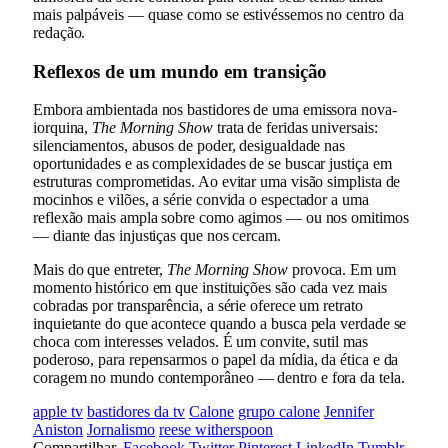
mais palpáveis — quase como se estivéssemos no centro da
redação.
Reflexos de um mundo em transição
Embora ambientada nos bastidores de uma emissora nova-
iorquina,
The Morning Show
trata de feridas universais:
silenciamentos, abusos de poder, desigualdade nas
oportunidades e as complexidades de se buscar justiça em
estruturas comprometidas. Ao evitar uma visão simplista de
mocinhos e vilões, a série convida o espectador a uma
reflexão mais ampla sobre como agimos — ou nos omitimos
— diante das injustiças que nos cercam.
Mais do que entreter,
The Morning Show
provoca. Em um
momento histórico em que instituições são cada vez mais
cobradas por transparência, a série oferece um retrato
inquietante do que acontece quando a busca pela verdade se
choca com interesses velados. É um convite, sutil mas
poderoso, para repensarmos o papel da mídia, da ética e da
coragem no mundo contemporâneo — dentro e fora da tela.
apple tv
bastidores da tv
Calone
grupo calone
Jennifer
Aniston
Jornalismo
reese witherspoon
Compartilhar.
Facebook
Twitter
Pinterest
LinkedIn
Tumblr