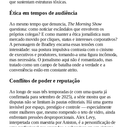
que sustentam estruturas tóxicas.
Ética em tempos de audiência
Ao mesmo tempo que denuncia,
The Morning Show
questiona: como noticiar escândalos que envolvem os
próprios colegas? E como manter a ética jornalística num
mercado movido por cliques, status e interesses corporativos?
A personagem de Bradley encarna essas tensões com
intensidade: sua postura impulsiva contrasta com o cinismo
de executivos e produtores, tornando-a uma figura incômoda,
mas necessária. O jornalismo aqui não é romantizado, mas
tratado como um campo de batalha onde a verdade e a
conveniência estão em constante atrito.
Conflitos de poder e reputação
Ao longo de suas três temporadas (e com uma quarta já
confirmada para setembro de 2025), a série mostra que as
disputas não se limitam às pautas editoriais. Há uma guerra
invisível por espaço, prestígio e controle — especialmente
entre mulheres que, mesmo rompendo o teto de vidro, ainda
enfrentam pressões desproporcionais. Alex Levy,
interpretada com maestria por Aniston, é a personificação de