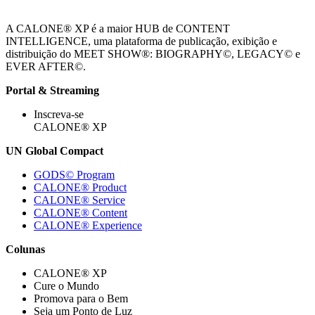
A CALONE® XP é a maior HUB de CONTENT
INTELLIGENCE, uma plataforma de publicação, exibição e
distribuição do MEET SHOW®: BIOGRAPHY©, LEGACY© e
EVER AFTER©.
Portal & Streaming
Inscreva-se
CALONE® XP
UN Global Compact
GODS© Program
CALONE® Product
CALONE® Service
CALONE® Content
CALONE® Experience
Colunas
CALONE® XP
Cure o Mundo
Promova para o Bem
Seja um Ponto de Luz