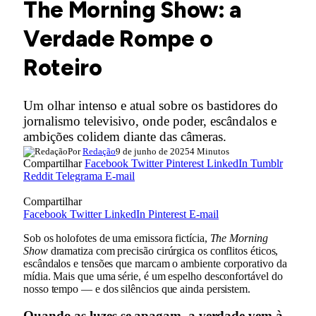
The Morning Show: a
Verdade Rompe o
Roteiro
Um olhar intenso e atual sobre os bastidores do
jornalismo televisivo, onde poder, escândalos e
ambições colidem diante das câmeras.
Por
Redação
9 de junho de 2025
4 Minutos
Compartilhar
Facebook
Twitter
Pinterest
LinkedIn
Tumblr
Reddit
Telegrama
E-mail
Compartilhar
Facebook
Twitter
LinkedIn
Pinterest
E-mail
Sob os holofotes de uma emissora fictícia,
The Morning
Show
dramatiza com precisão cirúrgica os conflitos éticos,
escândalos e tensões que marcam o ambiente corporativo da
mídia. Mais que uma série, é um espelho desconfortável do
nosso tempo — e dos silêncios que ainda persistem.
Quando as luzes se apagam, a verdade vem à