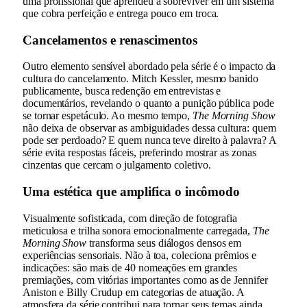
uma profissional que aprendeu a sobreviver em um sistema
que cobra perfeição e entrega pouco em troca.
Cancelamentos e renascimentos
Outro elemento sensível abordado pela série é o impacto da
cultura do cancelamento. Mitch Kessler, mesmo banido
publicamente, busca redenção em entrevistas e
documentários, revelando o quanto a punição pública pode
se tornar espetáculo. Ao mesmo tempo,
The Morning Show
não deixa de observar as ambiguidades dessa cultura: quem
pode ser perdoado? E quem nunca teve direito à palavra? A
série evita respostas fáceis, preferindo mostrar as zonas
cinzentas que cercam o julgamento coletivo.
Uma estética que amplifica o incômodo
Visualmente sofisticada, com direção de fotografia
meticulosa e trilha sonora emocionalmente carregada,
The
Morning Show
transforma seus diálogos densos em
experiências sensoriais. Não à toa, coleciona prêmios e
indicações: são mais de 40 nomeações em grandes
premiações, com vitórias importantes como as de Jennifer
Aniston e Billy Crudup em categorias de atuação. A
atmosfera da série contribui para tornar seus temas ainda