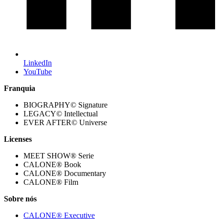
LinkedIn
YouTube
Franquia
BIOGRAPHY© Signature
LEGACY© Intellectual
EVER AFTER© Universe
Licenses
MEET SHOW® Serie
CALONE® Book
CALONE® Documentary
CALONE® Film
Sobre nós
CALONE® Executive