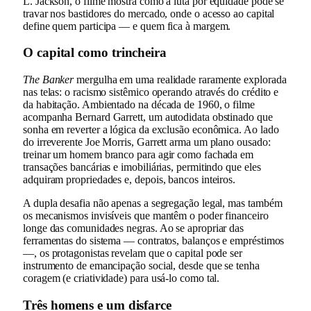
L. Jackson, o filme mostra como a luta por equidade pode se
travar nos bastidores do mercado, onde o acesso ao capital
define quem participa — e quem fica à margem.
O capital como trincheira
The Banker
mergulha em uma realidade raramente explorada
nas telas: o racismo sistêmico operando através do crédito e
da habitação. Ambientado na década de 1960, o filme
acompanha Bernard Garrett, um autodidata obstinado que
sonha em reverter a lógica da exclusão econômica. Ao lado
do irreverente Joe Morris, Garrett arma um plano ousado:
treinar um homem branco para agir como fachada em
transações bancárias e imobiliárias, permitindo que eles
adquiram propriedades e, depois, bancos inteiros.
A dupla desafia não apenas a segregação legal, mas também
os mecanismos invisíveis que mantêm o poder financeiro
longe das comunidades negras. Ao se apropriar das
ferramentas do sistema — contratos, balanços e empréstimos
—, os protagonistas revelam que o capital pode ser
instrumento de emancipação social, desde que se tenha
coragem (e criatividade) para usá-lo como tal.
Três homens e um disfarce