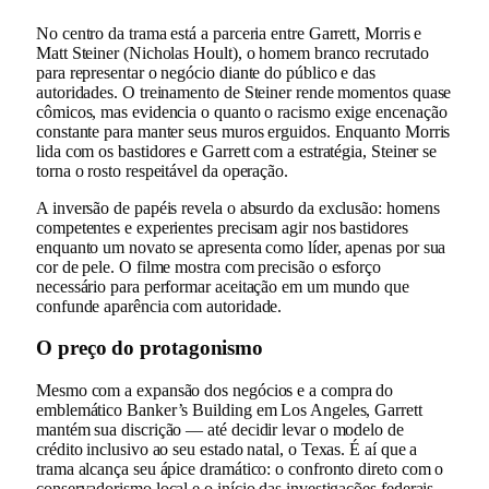
No centro da trama está a parceria entre Garrett, Morris e
Matt Steiner (Nicholas Hoult), o homem branco recrutado
para representar o negócio diante do público e das
autoridades. O treinamento de Steiner rende momentos quase
cômicos, mas evidencia o quanto o racismo exige encenação
constante para manter seus muros erguidos. Enquanto Morris
lida com os bastidores e Garrett com a estratégia, Steiner se
torna o rosto respeitável da operação.
A inversão de papéis revela o absurdo da exclusão: homens
competentes e experientes precisam agir nos bastidores
enquanto um novato se apresenta como líder, apenas por sua
cor de pele. O filme mostra com precisão o esforço
necessário para performar aceitação em um mundo que
confunde aparência com autoridade.
O preço do protagonismo
Mesmo com a expansão dos negócios e a compra do
emblemático Banker’s Building em Los Angeles, Garrett
mantém sua discrição — até decidir levar o modelo de
crédito inclusivo ao seu estado natal, o Texas. É aí que a
trama alcança seu ápice dramático: o confronto direto com o
conservadorismo local e o início das investigações federais.