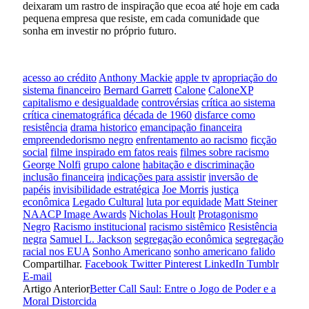
deixaram um rastro de inspiração que ecoa até hoje em cada
pequena empresa que resiste, em cada comunidade que
sonha em investir no próprio futuro.
acesso ao crédito
Anthony Mackie
apple tv
apropriação do
sistema financeiro
Bernard Garrett
Calone
CaloneXP
capitalismo e desigualdade
controvérsias
crítica ao sistema
crítica cinematográfica
década de 1960
disfarce como
resistência
drama historico
emancipação financeira
empreendedorismo negro
enfrentamento ao racismo
ficção
social
filme inspirado em fatos reais
filmes sobre racismo
George Nolfi
grupo calone
habitação e discriminação
inclusão financeira
indicações para assistir
inversão de
papéis
invisibilidade estratégica
Joe Morris
justiça
econômica
Legado Cultural
luta por equidade
Matt Steiner
NAACP Image Awards
Nicholas Hoult
Protagonismo
Negro
Racismo institucional
racismo sistêmico
Resistência
negra
Samuel L. Jackson
segregação econômica
segregação
racial nos EUA
Sonho Americano
sonho americano falido
Compartilhar.
Facebook
Twitter
Pinterest
LinkedIn
Tumblr
E-mail
Artigo Anterior
Better Call Saul: Entre o Jogo de Poder e a
Moral Distorcida