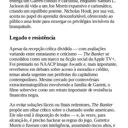
entrega um Garrett contido e calculista, enquanto Samuel L.
Jackson dá vida a um Joe Morris expansivo e carismático,
criando um equilíbrio potente. Nicholas Hoult, por sua vez,
acerta no papel do aprendiz desconfortável, oferecendo ao
público uma lente para enxergar os privilégios invisíveis da
branquitude.
Legado e resistência
Apesar da recepção crítica dividida — com avaliações
variando entre entusiasmo e ceticismo —
The Banker
se
consolidou como um marco na ficção social da Apple TV+.
Foi premiado no NAACP Image Awards e, mais importante,
reverberou em debates sobre acesso à moradia e crédito,
temas ainda urgentes nas periferias do capitalismo
contemporâneo. Mesmo cercado por controvérsias
extracinematográficas envolvendo a família de Garrett, o
filme sobrevive como um retrato importante de resistência
financeira negra.
Ao evitar soluções fáceis ou finais redentores,
The Banker
propõe um olhar crítico sobre o chamado sonho americano.
Ele não está à disposição de todos — e, às vezes, para
alcançá-lo, é preciso hackear as regras do jogo. Garrett e
Morris o fizeram com inteligência, assumindo riscos altos, e