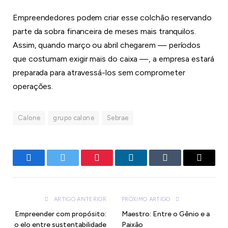
Empreendedores podem criar esse colchão reservando
parte da sobra financeira de meses mais tranquilos.
Assim, quando março ou abril chegarem — períodos
que costumam exigir mais do caixa —, a empresa estará
preparada para atravessá-los sem comprometer
operações.
Calone
grupo calone
Sebrae
Facebook
Twitter
Pinterest
LinkedIn
Tumblr
E-
mail
ARTIGO ANTERIOR
PRÓXIMO ARTIGO
Empreender com propósito:
Maestro: Entre o Gênio e a
o elo entre sustentabilidade
Paixão