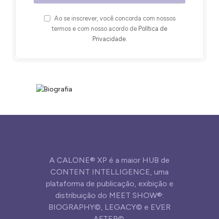
Ao se inscrever, você concorda com nossos
termos e com nosso acordo de
Política de
Privacidade
.
A CALONE® XP é a maior HUB de
CONTENT INTELLIGENCE, uma
plataforma de publicação, exibição e
distribuição do MEET SHOW®:
BIOGRAPHY©, LEGACY© e EVER
AFTER©.