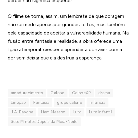
perder não significa esquecer.
O filme se torna, assim, um lembrete de que coragem
não se mede apenas por grandes feitos, mas também
pela capacidade de aceitar a vulnerabilidade humana. Na
fusão entre fantasia e realidade, a obra oferece uma
lição atemporal: crescer é aprender a conviver com a
dor sem deixar que ela destrua a esperança.
amadurecimento
Calone
CaloneXP
drama
Emoção
Fantasia
grupo calone
infancia
J.A. Bayona
Liam Neeson
Luto
Luto Infantil
Sete Minutos Depois da Meia-Noite