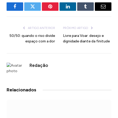
Facebook
Twitter
Pinterest
LinkedIn
Tumblr
E-
mail
ARTIGO ANTERIOR
PRÓXIMO ARTIGO
50/50: quando o riso divide
Livre para Voar: desejo e
espaço com a dor
dignidade diante da finitude
Redação
Relacionados