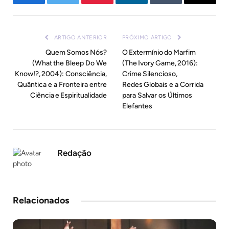
Facebook
Twitter
Pinterest
LinkedIn
Tumblr
E-
mail
ARTIGO ANTERIOR
PRÓXIMO ARTIGO
Quem Somos Nós?
O Extermínio do Marfim
(What the Bleep Do We
(The Ivory Game, 2016):
Know!?, 2004): Consciência,
Crime Silencioso,
Quântica e a Fronteira entre
Redes Globais e a Corrida
Ciência e Espiritualidade
para Salvar os Últimos
Elefantes
Redação
Relacionados