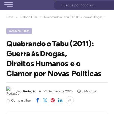
»
»
Casa
Calone Film
Quebrando o Tabu (2011): Guerra às Drogas, Direitos Humanos e o Clamor por Novas Políticas
CALONE FILM
Quebrando o Tabu (2011):
Guerra às Drogas,
Direitos Humanos e o
Clamor por Novas Políticas
Por
Redação
22 de maio de 2025
3 Minutos
Compartilhar