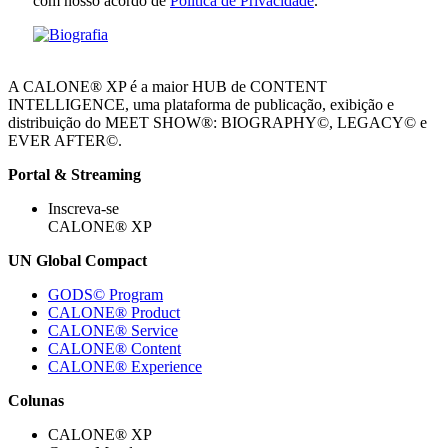
com nosso acordo de
Política de Privacidade
.
A CALONE® XP é a maior HUB de CONTENT
INTELLIGENCE, uma plataforma de publicação, exibição e
distribuição do MEET SHOW®: BIOGRAPHY©, LEGACY© e
EVER AFTER©.
Portal & Streaming
Inscreva-se
CALONE® XP
UN Global Compact
GODS© Program
CALONE® Product
CALONE® Service
CALONE® Content
CALONE® Experience
Colunas
CALONE® XP