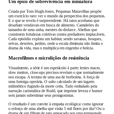
Um épico de sobrevivência em miniatura
Criada por Tom Hugh-Jones, Pequenas Maravilhas propõe
um exercício raro: ver o mundo da perspectiva dos pequenos.
E o que se revela é surpreendente. Há ratos acrobatas que
desafiam vendavais em busca de alimento. Camaleões do
tamanho de uma unha, mestres do disfarce. Abelhas que
constroem fortalezas coletivas contra predadores implacáveis.
Cada episódio explora um habitat, sendo savanas, bosques,
selvas, desertos, jardins, onde a escala diminuta não limita o
drama da vida, mas o multiplica em engenho e beleza.
Macrofilmes e microlições de resistência
Visualmente, a série é um espetáculo à parte: lentes macro,
slow motion, close-ups precisos revelam o que normalmente
nos escapa. A textura de uma asa de borboleta. A força de
uma formiga operária. O salto calculado de um lagarto
milimétrico fugindo da morte certa. Tudo embalado pela
narração carismática de Rudd, que imprime leveza e humor
sem jamais subestimar seus protagonistas.
O resultado é um convite à empatia ecológica: como ignorar
o esforço de uma abelha que visita 5 mil flores por dia? Ou o
drama de um filhote de rato ameaçado por uma tempestade