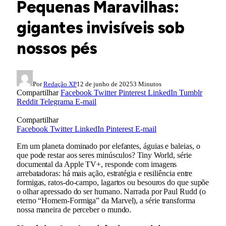
Pequenas Maravilhas:
gigantes invisíveis sob
nossos pés
Por
Redação XP
12 de junho de 2025
3 Minutos
Compartilhar
Facebook
Twitter
Pinterest
LinkedIn
Tumblr
Reddit
Telegrama
E-mail
Compartilhar
Facebook
Twitter
LinkedIn
Pinterest
E-mail
Em um planeta dominado por elefantes, águias e baleias, o
que pode restar aos seres minúsculos? Tiny World, série
documental da Apple TV+, responde com imagens
arrebatadoras: há mais ação, estratégia e resiliência entre
formigas, ratos-do-campo, lagartos ou besouros do que supõe
o olhar apressado do ser humano. Narrada por Paul Rudd (o
eterno “Homem-Formiga” da Marvel), a série transforma
nossa maneira de perceber o mundo.