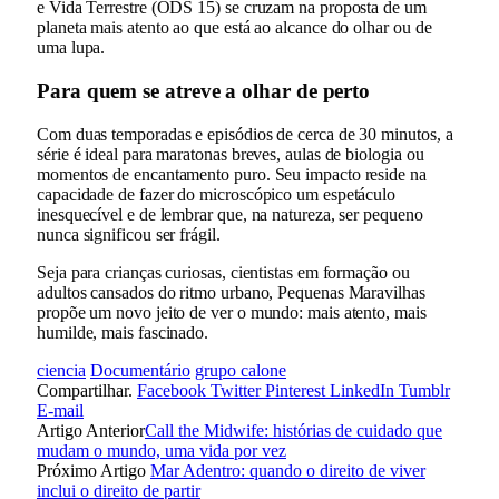
e Vida Terrestre (ODS 15) se cruzam na proposta de um
planeta mais atento ao que está ao alcance do olhar ou de
uma lupa.
Para quem se atreve a olhar de perto
Com duas temporadas e episódios de cerca de 30 minutos, a
série é ideal para maratonas breves, aulas de biologia ou
momentos de encantamento puro. Seu impacto reside na
capacidade de fazer do microscópico um espetáculo
inesquecível e de lembrar que, na natureza, ser pequeno
nunca significou ser frágil.
Seja para crianças curiosas, cientistas em formação ou
adultos cansados do ritmo urbano, Pequenas Maravilhas
propõe um novo jeito de ver o mundo: mais atento, mais
humilde, mais fascinado.
ciencia
Documentário
grupo calone
Compartilhar.
Facebook
Twitter
Pinterest
LinkedIn
Tumblr
E-mail
Artigo Anterior
Call the Midwife: histórias de cuidado que
mudam o mundo, uma vida por vez
Próximo Artigo
Mar Adentro: quando o direito de viver
inclui o direito de partir