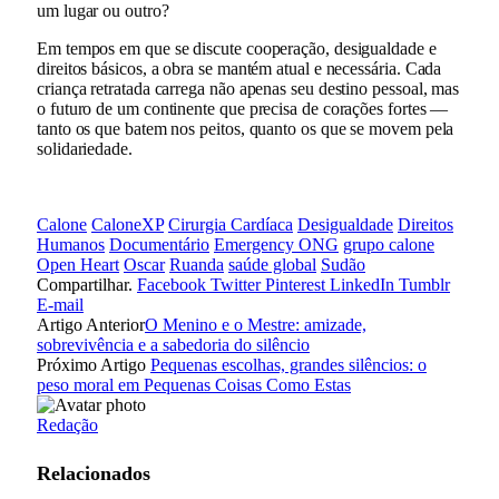
um lugar ou outro?
Em tempos em que se discute cooperação, desigualdade e
direitos básicos, a obra se mantém atual e necessária. Cada
criança retratada carrega não apenas seu destino pessoal, mas
o futuro de um continente que precisa de corações fortes —
tanto os que batem nos peitos, quanto os que se movem pela
solidariedade.
Calone
CaloneXP
Cirurgia Cardíaca
Desigualdade
Direitos
Humanos
Documentário
Emergency ONG
grupo calone
Open Heart
Oscar
Ruanda
saúde global
Sudão
Compartilhar.
Facebook
Twitter
Pinterest
LinkedIn
Tumblr
E-mail
Artigo Anterior
O Menino e o Mestre: amizade,
sobrevivência e a sabedoria do silêncio
Próximo Artigo
Pequenas escolhas, grandes silêncios: o
peso moral em Pequenas Coisas Como Estas
Redação
Relacionados