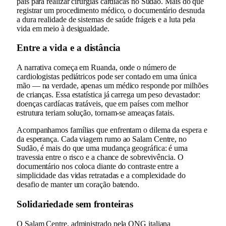
país para realizar cirurgias cardíacas no Sudão. Mais do que
registrar um procedimento médico, o documentário desnuda
a dura realidade de sistemas de saúde frágeis e a luta pela
vida em meio à desigualdade.
Entre a vida e a distância
A narrativa começa em Ruanda, onde o número de
cardiologistas pediátricos pode ser contado em uma única
mão — na verdade, apenas um médico responde por milhões
de crianças. Essa estatística já carrega um peso devastador:
doenças cardíacas tratáveis, que em países com melhor
estrutura teriam solução, tornam-se ameaças fatais.
Acompanhamos famílias que enfrentam o dilema da espera e
da esperança. Cada viagem rumo ao Salam Centre, no
Sudão, é mais do que uma mudança geográfica: é uma
travessia entre o risco e a chance de sobrevivência. O
documentário nos coloca diante do contraste entre a
simplicidade das vidas retratadas e a complexidade do
desafio de manter um coração batendo.
Solidariedade sem fronteiras
O Salam Centre, administrado pela ONG italiana