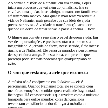
Ao contar a história de Nathaniel em sua coluna, Lopez
inicia um processo que vai além do jornalismo. Ele se
envolve, tenta ajudar, busca abrigo, contato com familiares e
até tratamento médico. Mas quanto mais tenta “resolver” a
vida de Nathaniel, mais percebe que sua ideia de ajuda
precisa ser revista. A verdadeira transformação acontece
quando ele deixa de tentar salvar, e passa a apenas… ficar.
O filme é um convite a reavaliar o papel de quem ajuda. Em
vez de impor soluções, é preciso escutar o outro em sua
integralidade. A jornada de Steve, nesse sentido, é tão intensa
quanto a de Nathaniel. Ele passa de narrador a personagem,
de espectador a amigo. E nessa troca, compreende que
presença pode ser mais poderosa que qualquer plano de
ação.
O som que restaura, a arte que reconecta
A música não é coadjuvante em
O Solista
— ela é
personagem. Quando Nathaniel toca, ele se conecta com
memórias, emoções e sentidos que a realidade fragmentada
lhe negou. Há cenas sensoriais que revelam como a música o
transporta para outros mundos: cores dançam, sons
reverberam e o silêncio da dor dá lugar à melodia da
esperança.