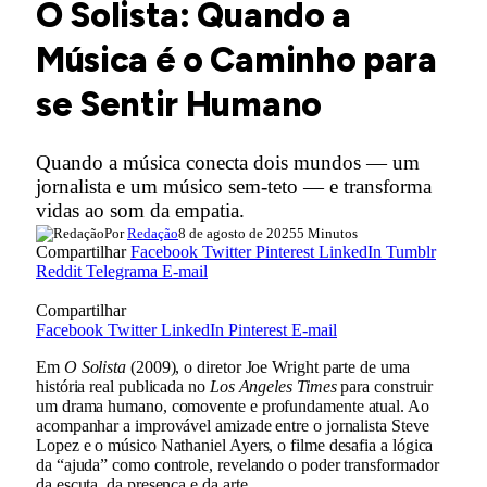
O Solista: Quando a
Música é o Caminho para
se Sentir Humano
Quando a música conecta dois mundos — um
jornalista e um músico sem-teto — e transforma
vidas ao som da empatia.
Por
Redação
8 de agosto de 2025
5 Minutos
Compartilhar
Facebook
Twitter
Pinterest
LinkedIn
Tumblr
Reddit
Telegrama
E-mail
Compartilhar
Facebook
Twitter
LinkedIn
Pinterest
E-mail
Em
O Solista
(2009), o diretor Joe Wright parte de uma
história real publicada no
Los Angeles Times
para construir
um drama humano, comovente e profundamente atual. Ao
acompanhar a improvável amizade entre o jornalista Steve
Lopez e o músico Nathaniel Ayers, o filme desafia a lógica
da “ajuda” como controle, revelando o poder transformador
da escuta, da presença e da arte.