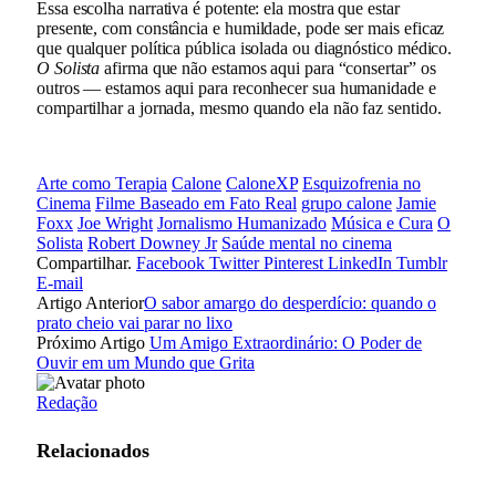
Essa escolha narrativa é potente: ela mostra que estar
presente, com constância e humildade, pode ser mais eficaz
que qualquer política pública isolada ou diagnóstico médico.
O Solista
afirma que não estamos aqui para “consertar” os
outros — estamos aqui para reconhecer sua humanidade e
compartilhar a jornada, mesmo quando ela não faz sentido.
Arte como Terapia
Calone
CaloneXP
Esquizofrenia no
Cinema
Filme Baseado em Fato Real
grupo calone
Jamie
Foxx
Joe Wright
Jornalismo Humanizado
Música e Cura
O
Solista
Robert Downey Jr
Saúde mental no cinema
Compartilhar.
Facebook
Twitter
Pinterest
LinkedIn
Tumblr
E-mail
Artigo Anterior
O sabor amargo do desperdício: quando o
prato cheio vai parar no lixo
Próximo Artigo
Um Amigo Extraordinário: O Poder de
Ouvir em um Mundo que Grita
Redação
Relacionados