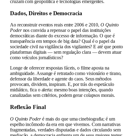
cruzam com geopolítica e tecnologias emergentes.
Dados, Direitos e Democracia
Ao reconstruir eventos reais entre 2006 e 2010,
O Quinto
Poder
nos convida a repensar o papel das instituições
democráticas diante do excesso de informação. O que é
transparência em tempos de big data? Qual é o papel da
sociedade civil na vigilância dos vigilantes? E até que ponto
plataformas digitais — sem regulação clara — devem atuar
como veículos jornalísticos?
Longe de oferecer respostas fáceis, o filme aposta na
ambiguidade. Assange é retratado como visionário e tirano,
defensor da liberdade e agente do caos. Seus métodos
provocam, dividem, inspiram. E, por trás do espetáculo
midiático, fica o alerta: mesmo boas intenções, quando
canalizadas sem critérios, podem gerar colapsos morais.
Reflexão Final
O Quinto Poder
é mais do que uma cinebiografia; é um
espelho incômodo da era em que vivemos. Com narrativas
fragmentadas, verdades disputadas e dados circulando sem
mediação, a democracia enfrenta um de seus maiores testes: