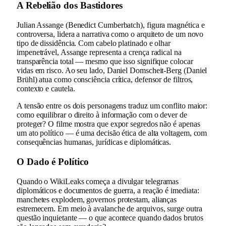
A Rebelião dos Bastidores
Julian Assange (Benedict Cumberbatch), figura magnética e
controversa, lidera a narrativa como o arquiteto de um novo
tipo de dissidência. Com cabelo platinado e olhar
impenetrável, Assange representa a crença radical na
transparência total — mesmo que isso signifique colocar
vidas em risco. Ao seu lado, Daniel Domscheit-Berg (Daniel
Brühl) atua como consciência crítica, defensor de filtros,
contexto e cautela.
A tensão entre os dois personagens traduz um conflito maior:
como equilibrar o direito à informação com o dever de
proteger? O filme mostra que expor segredos não é apenas
um ato político — é uma decisão ética de alta voltagem, com
consequências humanas, jurídicas e diplomáticas.
O Dado é Político
Quando o WikiLeaks começa a divulgar telegramas
diplomáticos e documentos de guerra, a reação é imediata:
manchetes explodem, governos protestam, alianças
estremecem. Em meio à avalanche de arquivos, surge outra
questão inquietante — o que acontece quando dados brutos