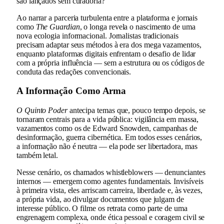
são lançados sem curadoria?
Ao narrar a parceria turbulenta entre a plataforma e jornais
como
The Guardian
, o longa revela o nascimento de uma
nova ecologia informacional. Jornalistas tradicionais
precisam adaptar seus métodos à era dos mega vazamentos,
enquanto plataformas digitais enfrentam o desafio de lidar
com a própria influência — sem a estrutura ou os códigos de
conduta das redações convencionais.
A Informação Como Arma
O Quinto Poder
antecipa temas que, pouco tempo depois, se
tornaram centrais para a vida pública: vigilância em massa,
vazamentos como os de Edward Snowden, campanhas de
desinformação, guerra cibernética. Em todos esses cenários,
a informação não é neutra — ela pode ser libertadora, mas
também letal.
Nesse cenário, os chamados whistleblowers — denunciantes
internos — emergem como agentes fundamentais. Invisíveis
à primeira vista, eles arriscam carreira, liberdade e, às vezes,
a própria vida, ao divulgar documentos que julgam de
interesse público. O filme os retrata como parte de uma
engrenagem complexa, onde ética pessoal e coragem civil se