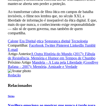
manter-se aberta sem perder a proteção.
Ao transformar cabos de fibra ótica em campos de batalha
invisíveis, o filme nos lembra que, no século XXI, a
liberdade de informação é inseparável da ética digital. E que,
mais do que nunca, o conhecimento exige responsabilidade
— não só de quem governa, mas também de quem
compartilha.
Calone
Era Digital
etica
Segurança digital
Tecnologia
Compartilhar.
Facebook
Twitter
Pinterest
LinkedIn
Tumblr
E-mail
Artigo Anterior
A Outra História do Mundo (2017): Fábula
de Resistência, Memória e Humor em Tempos de Chumbo
Próximo Artigo
Mandela – A Luta pela Liberdade (Goodbye
Bafana – 2007): Memória, Amizade e Verdade
Redação
Relacionados
Séries
Navillera emociona ao mostrar que nunca é tarde para