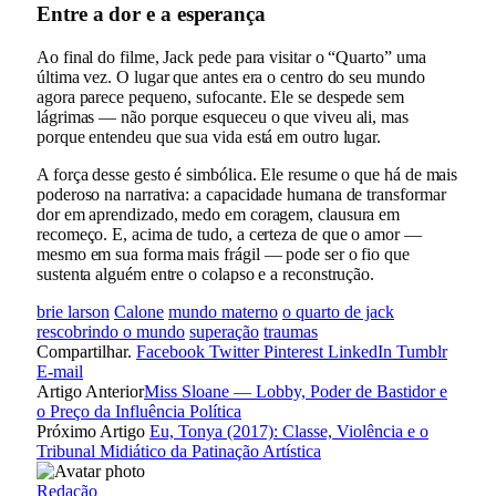
Entre a dor e a esperança
Ao final do filme, Jack pede para visitar o “Quarto” uma
última vez. O lugar que antes era o centro do seu mundo
agora parece pequeno, sufocante. Ele se despede sem
lágrimas — não porque esqueceu o que viveu ali, mas
porque entendeu que sua vida está em outro lugar.
A força desse gesto é simbólica. Ele resume o que há de mais
poderoso na narrativa: a capacidade humana de transformar
dor em aprendizado, medo em coragem, clausura em
recomeço. E, acima de tudo, a certeza de que o amor —
mesmo em sua forma mais frágil — pode ser o fio que
sustenta alguém entre o colapso e a reconstrução.
brie larson
Calone
mundo materno
o quarto de jack
rescobrindo o mundo
superação
traumas
Compartilhar.
Facebook
Twitter
Pinterest
LinkedIn
Tumblr
E-mail
Artigo Anterior
Miss Sloane — Lobby, Poder de Bastidor e
o Preço da Influência Política
Próximo Artigo
Eu, Tonya (2017): Classe, Violência e o
Tribunal Midiático da Patinação Artística
Redação