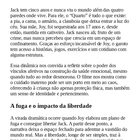
Jack tem cinco anos e nunca viu o mundo além das quatro
paredes onde vive. Para ele, o “Quarto” é tudo o que existe:
a pia, a cama, o armário, a claraboia que deixa entrar a luz do
céu. Sua mãe, Joy, foi sequestrada aos 17 anos e, desde
então, mantida em cativeiro. Jack nasceu ali, fruto de um
crime, mas nunca percebeu que crescia em um espaço de
confinamento. Graças ao esforço incansável de Joy, o garoto
tem acesso a histórias, jogos, exercícios e um cotidiano com
alguma estrutura.
Essa dinâmica nos convida a refletir sobre o poder dos
vínculos afetivos na construção da saúde emocional, mesmo
quando tudo ao redor desmorona. O filme nos mostra como
o cuidado materno pode ser um porto em meio ao caos,
oferecendo à criança não apenas proteção física, mas também
um senso de identidade e pertencimento.
A fuga e o impacto da liberdade
A virada dramática ocorre quando Joy elabora um plano de
fuga e consegue libertar Jack. A partir desse ponto, a
narrativa deixa o espaço fechado para adentrar a vastidão do
mundo real. Mas a liberdade, longe de ser simples, traz à