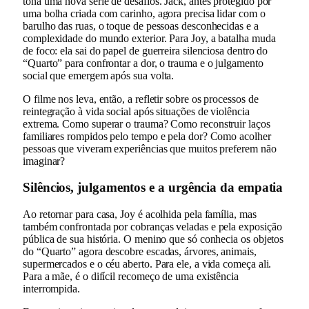
tona uma nova série de desafios. Jack, antes protegido por
uma bolha criada com carinho, agora precisa lidar com o
barulho das ruas, o toque de pessoas desconhecidas e a
complexidade do mundo exterior. Para Joy, a batalha muda
de foco: ela sai do papel de guerreira silenciosa dentro do
“Quarto” para confrontar a dor, o trauma e o julgamento
social que emergem após sua volta.
O filme nos leva, então, a refletir sobre os processos de
reintegração à vida social após situações de violência
extrema. Como superar o trauma? Como reconstruir laços
familiares rompidos pelo tempo e pela dor? Como acolher
pessoas que viveram experiências que muitos preferem não
imaginar?
Silêncios, julgamentos e a urgência da empatia
Ao retornar para casa, Joy é acolhida pela família, mas
também confrontada por cobranças veladas e pela exposição
pública de sua história. O menino que só conhecia os objetos
do “Quarto” agora descobre escadas, árvores, animais,
supermercados e o céu aberto. Para ele, a vida começa ali.
Para a mãe, é o difícil recomeço de uma existência
interrompida.