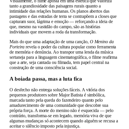
Visualmente, o filme aposta em uma estética que valoriza
tanto a grandiosidade das paisagens rurais quanto a
intimidade das relações humanas. Os planos abertos das
pastagens e das estradas de terra se contrapõem a closes que
capturam suor, lágrima e emoção — reforçando a ideia de
que, mesmo na vastidão do campo, são as histórias
individuais que movem a roda da transformação.
Mais do que uma adaptação de uma canção,
O Menino da
Porteira
revela o poder da cultura popular como ferramenta
de memória e denúncia. Ao transpor uma lenda da música
sertaneja para a linguagem cinematográfica, o filme reafirma
que a arte, seja cantada ou filmada, tem papel central na
construção de uma consciência social.
A boiada passa, mas a luta fica
O desfecho não entrega soluções fáceis. A vitória dos
pequenos produtores sobre Major Batista é simbólica,
marcada tanto pela queda do fazendeiro quanto pelo
amadurecimento de uma comunidade que descobre sua
própria força. A morte do menino não é esquecida — pelo
contrário, transforma-se em legado, memória viva de que
algumas mudanças só acontecem quando alguém se recusa a
aceitar o silêncio imposto pela injustiça.