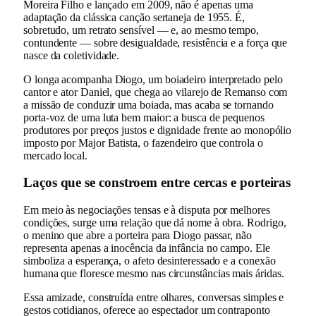
Moreira Filho e lançado em 2009, não é apenas uma
adaptação da clássica canção sertaneja de 1955. É,
sobretudo, um retrato sensível — e, ao mesmo tempo,
contundente — sobre desigualdade, resistência e a força que
nasce da coletividade.
O longa acompanha Diogo, um boiadeiro interpretado pelo
cantor e ator Daniel, que chega ao vilarejo de Remanso com
a missão de conduzir uma boiada, mas acaba se tornando
porta-voz de uma luta bem maior: a busca de pequenos
produtores por preços justos e dignidade frente ao monopólio
imposto por Major Batista, o fazendeiro que controla o
mercado local.
Laços que se constroem entre cercas e porteiras
Em meio às negociações tensas e à disputa por melhores
condições, surge uma relação que dá nome à obra. Rodrigo,
o menino que abre a porteira para Diogo passar, não
representa apenas a inocência da infância no campo. Ele
simboliza a esperança, o afeto desinteressado e a conexão
humana que floresce mesmo nas circunstâncias mais áridas.
Essa amizade, construída entre olhares, conversas simples e
gestos cotidianos, oferece ao espectador um contraponto