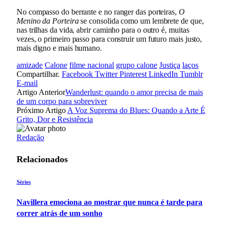
No compasso do berrante e no ranger das porteiras,
O
Menino da Porteira
se consolida como um lembrete de que,
nas trilhas da vida, abrir caminho para o outro é, muitas
vezes, o primeiro passo para construir um futuro mais justo,
mais digno e mais humano.
amizade
Calone
filme nacional
grupo calone
Justiça
laços
Compartilhar.
Facebook
Twitter
Pinterest
LinkedIn
Tumblr
E-mail
Artigo Anterior
Wanderlust: quando o amor precisa de mais
de um corpo para sobreviver
Próximo Artigo
A Voz Suprema do Blues: Quando a Arte É
Grito, Dor e Resistência
Redação
Relacionados
Séries
Navillera emociona ao mostrar que nunca é tarde para
correr atrás de um sonho