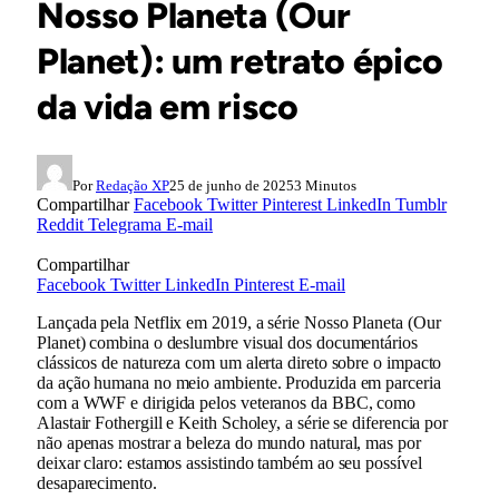
Nosso Planeta (Our
Planet): um retrato épico
da vida em risco
Por
Redação XP
25 de junho de 2025
3 Minutos
Compartilhar
Facebook
Twitter
Pinterest
LinkedIn
Tumblr
Reddit
Telegrama
E-mail
Compartilhar
Facebook
Twitter
LinkedIn
Pinterest
E-mail
Lançada pela Netflix em 2019, a série Nosso Planeta (Our
Planet) combina o deslumbre visual dos documentários
clássicos de natureza com um alerta direto sobre o impacto
da ação humana no meio ambiente. Produzida em parceria
com a WWF e dirigida pelos veteranos da BBC, como
Alastair Fothergill e Keith Scholey, a série se diferencia por
não apenas mostrar a beleza do mundo natural, mas por
deixar claro: estamos assistindo também ao seu possível
desaparecimento.