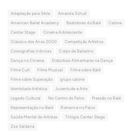
Adaptação para Série
Amanda Schull
American Ballet Academy
Bastidores do Balé
Calone
Center Stage
Cinema Adolescente
Clássico dos Anos 2000
Competição Artística
Coreografias Icônicas
Corpo de Bailarino
Dança no Cinema
Distúrbios Alimentares na Dança
Filme Cult
Filme Musical
Filme sobre Balé
Filme sobre Superação
grupo calone
Identidade Artística
Juventude e Arte
Legado Cultural
No Centro do Palco
Pressão no Balé
Representação no Balé
Romance no Palco
Saúde Mental de Artistas
Trilogia Center Stage
Zoe Saldana