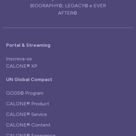
BIOGRAPHY©, LEGACY© e EVER
AFTER©.
Portal & Streaming
Inscreva-se
CALONE® XP
UN Global Compact
GODS© Program
CALONE® Product
CALONE® Service
CALONE® Content
CALONE® Experience