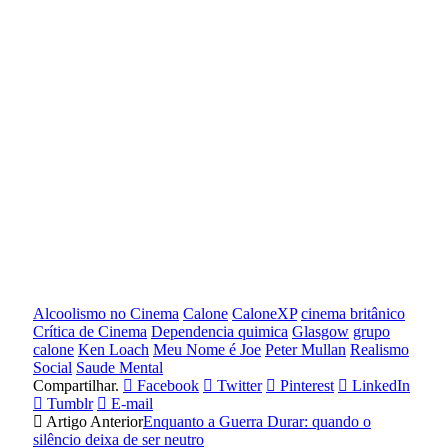
Alcoolismo no Cinema
Calone
CaloneXP
cinema britânico
Crítica de Cinema
Dependencia quimica
Glasgow
grupo
calone
Ken Loach
Meu Nome é Joe
Peter Mullan
Realismo
Social
Saude Mental
Compartilhar.
Facebook
Twitter
Pinterest
LinkedIn
Tumblr
E-mail
Artigo Anterior
Enquanto a Guerra Durar: quando o
silêncio deixa de ser neutro