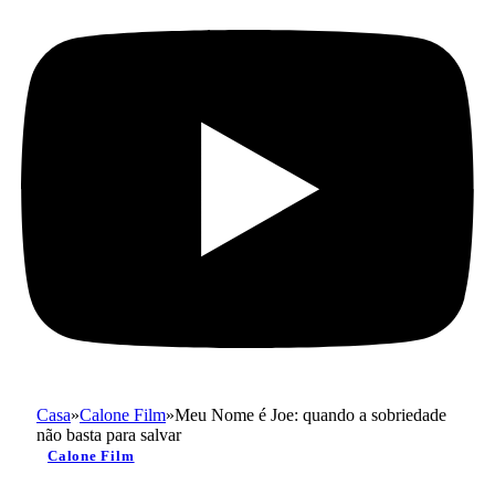
Casa
»
Calone Film
»
Meu Nome é Joe: quando a sobriedade
não basta para salvar
Calone Film