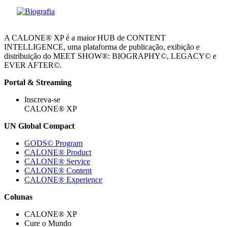
A CALONE® XP é a maior HUB de CONTENT
INTELLIGENCE, uma plataforma de publicação, exibição e
distribuição do MEET SHOW®: BIOGRAPHY©, LEGACY© e
EVER AFTER©.
Portal & Streaming
Inscreva-se
CALONE® XP
UN Global Compact
GODS© Program
CALONE® Product
CALONE® Service
CALONE® Content
CALONE® Experience
Colunas
CALONE® XP
Cure o Mundo