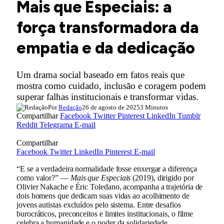
Mais que Especiais: a
força transformadora da
empatia e da dedicação
Um drama social baseado em fatos reais que
mostra como cuidado, inclusão e coragem podem
superar falhas institucionais e transformar vidas.
Por
Redação
26 de agosto de 2025
3 Minutos
Compartilhar
Facebook
Twitter
Pinterest
LinkedIn
Tumblr
Reddit
Telegrama
E-mail
Compartilhar
Facebook
Twitter
LinkedIn
Pinterest
E-mail
“E se a verdadeira normalidade fosse enxergar a diferença
como valor?” —
Mais que Especiais
(2019), dirigido por
Olivier Nakache e Éric Toledano, acompanha a trajetória de
dois homens que dedicam suas vidas ao acolhimento de
jovens autistas excluídos pelo sistema. Entre desafios
burocráticos, preconceitos e limites institucionais, o filme
celebra a humanidade e o poder da solidariedade.