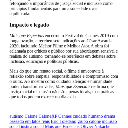
reforçando a importância de justiça social e inclusão como
princípios fundamentais para uma sociedade mais
equilibrada.
Impacto e legado
Mais que Especiais
encerrou o Festival de Cannes 2019 com
longa ovação, e recebeu sete indicações ao César Awards
2020, incluindo Melhor Filme e Melhor Ator. A obra foi
aclamada por críticos e público por sua abordagem sensível e
realista do autismo, tornando-se referência em debates sobre
inclusão, educação e políticas públicas.
Mais do que um retrato social, o filme é um convite à
reflexão sobre empatia, responsabilidade e compromisso com
o outro. Ao mostrar como cuidado, atenção e humanidade
podem transformar vidas,
Mais que Especiais
reafirma que
justiça social e inclusão não são apenas ideais, mas práticas
que todos podem exercer no dia a dia.
autismo
Calone
CaloneXP
Cannes
cuidado humano
drama
baseado em fatos reais
Éric Toledano
grupo calone
inclusão
social
justiça social
Mais que Especiais
Olivier Nakache