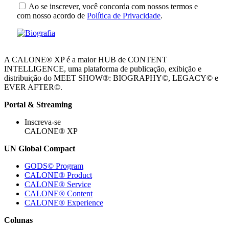
Ao se inscrever, você concorda com nossos termos e
com nosso acordo de
Política de Privacidade
.
A CALONE® XP é a maior HUB de CONTENT
INTELLIGENCE, uma plataforma de publicação, exibição e
distribuição do MEET SHOW®: BIOGRAPHY©, LEGACY© e
EVER AFTER©.
Portal & Streaming
Inscreva-se
CALONE® XP
UN Global Compact
GODS© Program
CALONE® Product
CALONE® Service
CALONE® Content
CALONE® Experience
Colunas