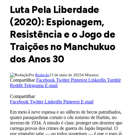
Luta Pela Liberdade
(2020): Espionagem,
Resistência e o Jogo de
Traições no Manchukuo
dos Anos 30
Por
Redação
15 de maio de 2025
4 Minutos
Compartilhar
Facebook
Twitter
Pinterest
LinkedIn
Tumblr
Reddit
Telegrama
E-mail
Compartilhar
Facebook
Twitter
LinkedIn
Pinterest
E-mail
Em meio à neve espessa e ao silêncio de becos patrulhados,
quatro paraquedistas cortam o céu noturno de Harbin, no
inverno de 1934. A missão é clara: proteger um desertor que
carrega provas dos crimes de guerra do Japão Imperial. O
que ninguém sabe — ou todos suspeitam — é que o jogo já