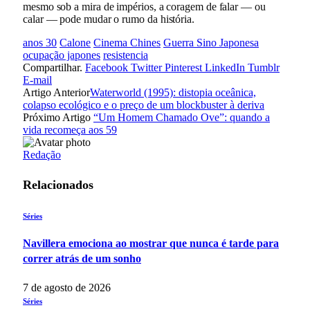
mesmo sob a mira de impérios, a coragem de falar — ou
calar — pode mudar o rumo da história.
anos 30
Calone
Cinema Chines
Guerra Sino Japonesa
ocupação japones
resistencia
Compartilhar.
Facebook
Twitter
Pinterest
LinkedIn
Tumblr
E-mail
Artigo Anterior
Waterworld (1995): distopia oceânica,
colapso ecológico e o preço de um blockbuster à deriva
Próximo Artigo
“Um Homem Chamado Ove”: quando a
vida recomeça aos 59
Redação
Relacionados
Séries
Navillera emociona ao mostrar que nunca é tarde para
correr atrás de um sonho
7 de agosto de 2026
Séries