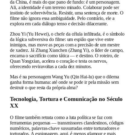
da China, é mais do que pano de fundo: é um personagem.
Ali, a identidade é um terreno minado. Colaborar pode ser
instinto de sobrevivência. Resistir, uma sentença de morte. O
filme não ignora essa ambiguidade. Pelo contrário, ele a
explora em cada diálogo tenso e decisão dilacerante.
Zhou Yi (Yu Hewei), o chefe da célula infiltrada, é o símbolo
da lógica subversiva do filme: um espião que vive entre
inimigos, mas move as peças com a precisão de um mestre
de xadrez. Já Zhang Xianchen (Zhang Yi), o líder de campo,
encarna o sacrifício como tática — e destino. O roteiro, de
Quan Yongxian, acelera o coração e testa os nervos,
oferecendo reviravoltas a cada dez minutos.
Mas é na personagem Wang Yu (Qin Hai-lu) que o dilema
ganha forma humana: até onde se pode ir pela missão sem
destruir o que resta da própria alma?
Tecnologia, Tortura e Comunicação no Século
XX
O filme também retrata como a luta política se faz com
ferramentas pequenas — transmissores clandestinos, códigos
numéricos, palavras-chave sussurradas entre torturadores e
torturados. A espionagem, aqui, é menos glamour e mais