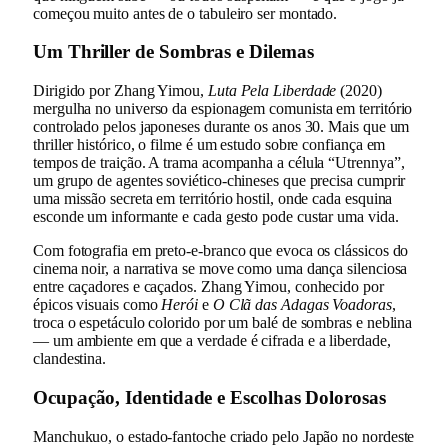
começou muito antes de o tabuleiro ser montado.
Um Thriller de Sombras e Dilemas
Dirigido por Zhang Yimou,
Luta Pela Liberdade
(2020)
mergulha no universo da espionagem comunista em território
controlado pelos japoneses durante os anos 30. Mais que um
thriller histórico, o filme é um estudo sobre confiança em
tempos de traição. A trama acompanha a célula “Utrennya”,
um grupo de agentes soviético-chineses que precisa cumprir
uma missão secreta em território hostil, onde cada esquina
esconde um informante e cada gesto pode custar uma vida.
Com fotografia em preto-e-branco que evoca os clássicos do
cinema noir, a narrativa se move como uma dança silenciosa
entre caçadores e caçados. Zhang Yimou, conhecido por
épicos visuais como
Herói
e
O Clã das Adagas Voadoras
,
troca o espetáculo colorido por um balé de sombras e neblina
— um ambiente em que a verdade é cifrada e a liberdade,
clandestina.
Ocupação, Identidade e Escolhas Dolorosas
Manchukuo, o estado-fantoche criado pelo Japão no nordeste