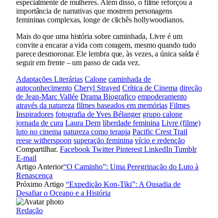
especialmente de mulheres. Além disso, o filme reforçou a
importância de narrativas que mostrem personagens
femininas complexas, longe de clichês hollywoodianos.
Mais do que uma história sobre caminhada, Livre é um
convite a encarar a vida com coragem, mesmo quando tudo
parece desmoronar. Ele lembra que, às vezes, a única saída é
seguir em frente – um passo de cada vez.
Adaptações Literárias
Calone
caminhada de
autoconhecimento
Cheryl Strayed
Crítica de Cinema
direção
de Jean-Marc Vallée
Drama Biografico
empoderamento
através da natureza
filmes baseados em memórias
Filmes
Inspiradores
fotografia de Yves Bélanger
grupo calone
jornada de cura
Laura Dern
liberdade feminina
Livre (filme)
luto no cinema
natureza como terapia
Pacific Crest Trail
reese witherspoon
superação feminina
vício e redenção
Compartilhar.
Facebook
Twitter
Pinterest
LinkedIn
Tumblr
E-mail
Artigo Anterior
“O Caminho”: Uma Peregrinação do Luto à
Renascença
Próximo Artigo
“Expedição Kon-Tiki”: A Ousadia de
Desafiar o Oceano e a História
Redação