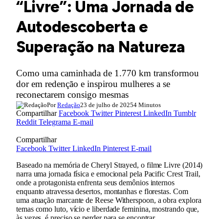
“Livre”: Uma Jornada de
Autodescoberta e
Superação na Natureza
Como uma caminhada de 1.770 km transformou
dor em redenção e inspirou mulheres a se
reconectarem consigo mesmas
Por
Redação
23 de julho de 2025
4 Minutos
Compartilhar
Facebook
Twitter
Pinterest
LinkedIn
Tumblr
Reddit
Telegrama
E-mail
Compartilhar
Facebook
Twitter
LinkedIn
Pinterest
E-mail
Baseado na memória de Cheryl Strayed, o filme Livre (2014)
narra uma jornada física e emocional pela Pacific Crest Trail,
onde a protagonista enfrenta seus demônios internos
enquanto atravessa desertos, montanhas e florestas. Com
uma atuação marcante de Reese Witherspoon, a obra explora
temas como luto, vício e liberdade feminina, mostrando que,
às vezes, é preciso se perder para se encontrar.