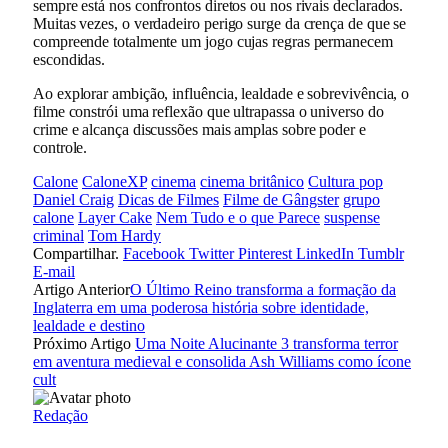
sempre está nos confrontos diretos ou nos rivais declarados.
Muitas vezes, o verdadeiro perigo surge da crença de que se
compreende totalmente um jogo cujas regras permanecem
escondidas.
Ao explorar ambição, influência, lealdade e sobrevivência, o
filme constrói uma reflexão que ultrapassa o universo do
crime e alcança discussões mais amplas sobre poder e
controle.
Calone
CaloneXP
cinema
cinema britânico
Cultura pop
Daniel Craig
Dicas de Filmes
Filme de Gângster
grupo
calone
Layer Cake
Nem Tudo e o que Parece
suspense
criminal
Tom Hardy
Compartilhar.
Facebook
Twitter
Pinterest
LinkedIn
Tumblr
E-mail
Artigo Anterior
O Último Reino transforma a formação da
Inglaterra em uma poderosa história sobre identidade,
lealdade e destino
Próximo Artigo
Uma Noite Alucinante 3 transforma terror
em aventura medieval e consolida Ash Williams como ícone
cult
Redação