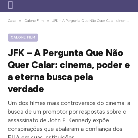
»
»
Casa
Calone Film
JFK – A Pergunta Que Não Quer Calar: cinema, poder e a eterna busca pela verdade
CALONE FILM
JFK – A Pergunta Que Não
Quer Calar: cinema, poder e
a eterna busca pela
verdade
Um dos filmes mais controversos do cinema: a
busca de um promotor por respostas sobre o
assassinato de John F. Kennedy expõe
conspirações que abalaram a confiança dos
EUA em suas instituições.