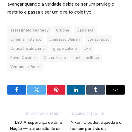
avançar quando a verdade deixa de ser um privilégio
restrito e passa a ser um direito coletivo.
assassinato Kennedy
Calone
CaloneXP
Cinema Histórico
Comissão Warren
conspiração
Crítica Institucional
grupo calone
JFK
Kevin Costner
Oliver Stone
thriller político
Verdade e Poder
Facebook
Twitter
Pinterest
LinkedIn
Tumblr
E-
mail
ARTIGO ANTERIOR
PRÓXIMO ARTIGO
LBJ: A Esperança de Uma
Nixon: O poder, a queda e o
Nação — a ascensão de um
homem por trás da